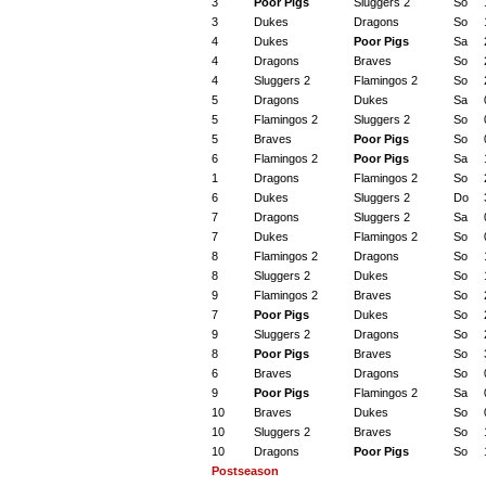
3
Poor Pigs
Sluggers 2
So
3
Dukes
Dragons
So
4
Dukes
Poor Pigs
Sa
4
Dragons
Braves
So
4
Sluggers 2
Flamingos 2
So
5
Dragons
Dukes
Sa
5
Flamingos 2
Sluggers 2
So
5
Braves
Poor Pigs
So
6
Flamingos 2
Poor Pigs
Sa
1
Dragons
Flamingos 2
So
6
Dukes
Sluggers 2
Do
7
Dragons
Sluggers 2
Sa
7
Dukes
Flamingos 2
So
8
Flamingos 2
Dragons
So
8
Sluggers 2
Dukes
So
9
Flamingos 2
Braves
So
7
Poor Pigs
Dukes
So
9
Sluggers 2
Dragons
So
8
Poor Pigs
Braves
So
6
Braves
Dragons
So
9
Poor Pigs
Flamingos 2
Sa
10
Braves
Dukes
So
10
Sluggers 2
Braves
So
10
Dragons
Poor Pigs
So
Postseason