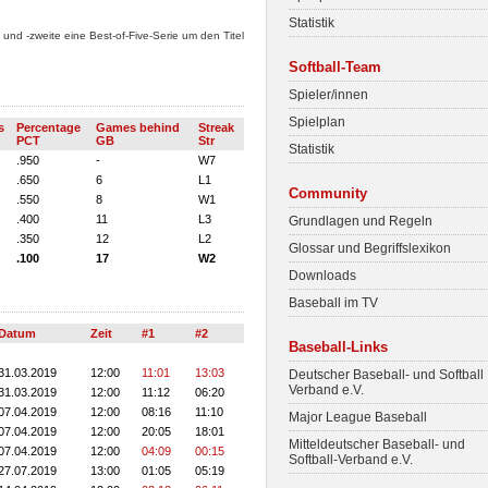
Statistik
und -zweite eine Best-of-Five-Serie um den Titel
Softball-Team
Spieler/innen
Spielplan
s
Percentage
Games behind
Streak
PCT
GB
Str
Statistik
.950
-
W7
.650
6
L1
Community
.550
8
W1
.400
11
L3
Grundlagen und Regeln
.350
12
L2
Glossar und Begriffslexikon
.100
17
W2
Downloads
Baseball im TV
Datum
Zeit
#1
#2
Baseball-Links
31.03.2019
12:00
11:01
13:03
Deutscher Baseball- und Softball
Verband e.V.
31.03.2019
12:00
11:12
06:20
07.04.2019
12:00
08:16
11:10
Major League Baseball
07.04.2019
12:00
20:05
18:01
Mitteldeutscher Baseball- und
07.04.2019
12:00
04:09
00:15
Softball-Verband e.V.
27.07.2019
13:00
01:05
05:19