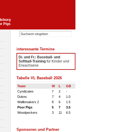
gdeburg
or Pigs
interessante Termine
Di. und Fr.: Baseball- und
Softball-Training
für Kinder und
Erwachsene
Tabelle VL Baseball 2026
Team
W
L
GB
Cyndicates
7
2
-
Dukes
7
4
1.0
Wallbreakers 2
8
6
1.5
Poor Pigs
5
7
3.5
Woodpeckers
3
11
6.5
Sponsoren und Partner