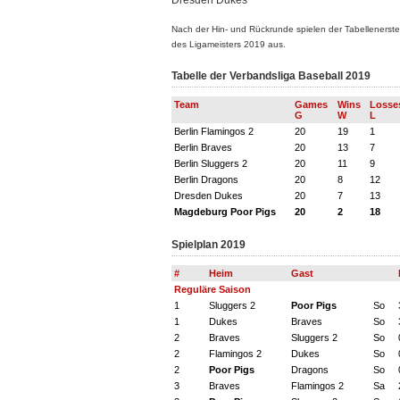
Dresden Dukes
Nach der Hin- und Rückrunde spielen der Tabellenerste 
des Ligameisters 2019 aus.
Tabelle der Verbandsliga Baseball 2019
Team
Games
Wins
Losse
G
W
L
Berlin Flamingos 2
20
19
1
Berlin Braves
20
13
7
Berlin Sluggers 2
20
11
9
Berlin Dragons
20
8
12
Dresden Dukes
20
7
13
Magdeburg Poor Pigs
20
2
18
Spielplan 2019
#
Heim
Gast
Reguläre Saison
1
Sluggers 2
Poor Pigs
So
1
Dukes
Braves
So
2
Braves
Sluggers 2
So
2
Flamingos 2
Dukes
So
2
Poor Pigs
Dragons
So
3
Braves
Flamingos 2
Sa