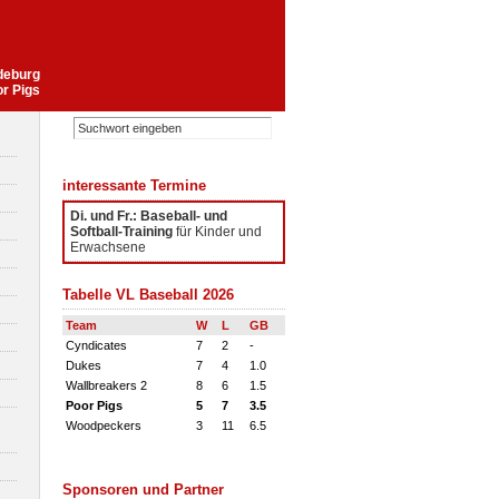
gdeburg
or Pigs
interessante Termine
Di. und Fr.: Baseball- und
Softball-Training
für Kinder und
Erwachsene
Tabelle VL Baseball 2026
Team
W
L
GB
Cyndicates
7
2
-
Dukes
7
4
1.0
Wallbreakers 2
8
6
1.5
Poor Pigs
5
7
3.5
Woodpeckers
3
11
6.5
Sponsoren und Partner