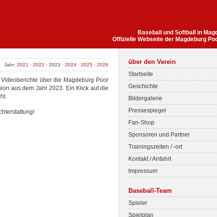
Baseball und Softball in Ma
Offizielle Webseite der Magdeburg Po
über den Verein
Jahr:
2021
·
2022
· 2023 ·
2024
·
2025
·
2026
Startseite
nd Videoberichte über die Magdeburg Poor
Geschichte
gion aus dem Jahr 2023. Ein Klick auf die
ht.
Bildergalerie
Pressespiegel
chterstattung!
Fan-Shop
Sponsoren und Partner
Trainingszeiten / -ort
Kontakt / Anfahrt
Impressum
Baseball-Team
Spieler
Spielplan