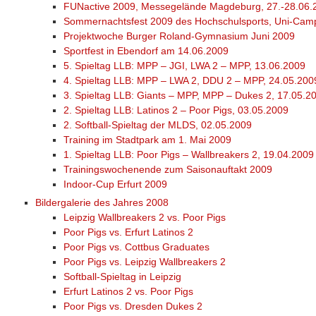
FUNactive 2009, Messegelände Magdeburg, 27.-28.06.
Sommernachtsfest 2009 des Hochschulsports, Uni-Cam
Projektwoche Burger Roland-Gymnasium Juni 2009
Sportfest in Ebendorf am 14.06.2009
5. Spieltag LLB: MPP – JGI, LWA 2 – MPP, 13.06.2009
4. Spieltag LLB: MPP – LWA 2, DDU 2 – MPP, 24.05.200
3. Spieltag LLB: Giants – MPP, MPP – Dukes 2, 17.05.2
2. Spieltag LLB: Latinos 2 – Poor Pigs, 03.05.2009
2. Softball-Spieltag der MLDS, 02.05.2009
Training im Stadtpark am 1. Mai 2009
1. Spieltag LLB: Poor Pigs – Wallbreakers 2, 19.04.2009
Trainingswochenende zum Saisonauftakt 2009
Indoor-Cup Erfurt 2009
Bildergalerie des Jahres 2008
Leipzig Wallbreakers 2 vs. Poor Pigs
Poor Pigs vs. Erfurt Latinos 2
Poor Pigs vs. Cottbus Graduates
Poor Pigs vs. Leipzig Wallbreakers 2
Softball-Spieltag in Leipzig
Erfurt Latinos 2 vs. Poor Pigs
Poor Pigs vs. Dresden Dukes 2