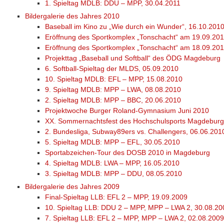
1. Spieltag MDLB: DDU – MPP, 30.04.2011
Bildergalerie des Jahres 2010
Baseball im Kino zu „Wie durch ein Wunder“, 16.10.201
Eröffnung des Sportkomplex „Tonschacht“ am 19.09.20
Eröffnung des Sportkomplex „Tonschacht“ am 18.09.20
Projekttag „Baseball und Softball“ des ÖDG Magdeburg
6. Softball-Spieltag der MLDS, 05.09.2010
10. Spieltag MDLB: EFL – MPP, 15.08.2010
9. Spieltag MDLB: MPP – LWA, 08.08.2010
2. Spieltag MDLB: MPP – BBC, 20.06.2010
Projektwoche Burger Roland-Gymnasium Juni 2010
XX. Sommernachtsfest des Hochschulsports Magdeburg
2. Bundesliga, Subway89ers vs. Challengers, 06.06.201
5. Spieltag MDLB: MPP – EFL, 30.05.2010
Sportabzeichen-Tour des DOSB 2010 in Magdeburg
4. Spieltag MDLB: LWA – MPP, 16.05.2010
3. Spieltag MDLB: MPP – DDU, 08.05.2010
Bildergalerie des Jahres 2009
Final-Spieltag LLB: EFL 2 – MPP, 19.09.2009
10. Spieltag LLB: DDU 2 – MPP, MPP – LWA 2, 30.08.20
7. Spieltag LLB: EFL 2 – MPP, MPP – LWA 2, 02.08.2009