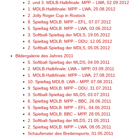
2. und 3. MDLB-Halbfinale: MPP – LWA, 02.09.2012
1. MDLB-Halbfinale: MPP – LWA, 25.08.2012
2. Jolly Roger Cup in Rostock
8. Spieltag MDLB: MPP – EFL, 07.07.2012
5. Spieltag MDLB: MPP – LWA, 03.06.2012
3. Softball-Spieltag der MDLS, 19.05.2012
4. Spieltag MDLB: MPP – DDU, 12.05.2012
2. Softball-Spieltag der MDLS, 05.05.2012
Bildergalerie des Jahres 2011
5. Softball-Spieltag der MLDS, 04.09.2011
2. MDLB-Halbfinale: LWA – MPP, 03.09.2011
1. MDLB-Halbfinale: MPP – LWA, 27.08.2011
10. Spieltag MDLB: LWA – MPP, 07.08.2011
9. Spieltag MDLB: MPP – DDU, 31.07.2011
3. Softball-Spieltag der MLDS, 03.07.2011
6. Spieltag MDLB: MPP – BBC, 26.06.2011
5. Spieltag MDLB: MPP – EFL, 04.06.2011
4. Spieltag MDLB: BBC – MPP, 28.05.2011
2. Softball-Spieltag der MLDS, 21.05.2011
2. Spieltag MDLB: MPP – LWA, 08.05.2011
Schaufenster des Breitensports, 01.05.2011