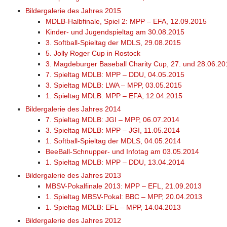
Bildergalerie des Jahres 2015
MDLB-Halbfinale, Spiel 2: MPP – EFA, 12.09.2015
Kinder- und Jugendspieltag am 30.08.2015
3. Softball-Spieltag der MDLS, 29.08.2015
5. Jolly Roger Cup in Rostock
3. Magdeburger Baseball Charity Cup, 27. und 28.06.20
7. Spieltag MDLB: MPP – DDU, 04.05.2015
3. Spieltag MDLB: LWA – MPP, 03.05.2015
1. Spieltag MDLB: MPP – EFA, 12.04.2015
Bildergalerie des Jahres 2014
7. Spieltag MDLB: JGI – MPP, 06.07.2014
3. Spieltag MDLB: MPP – JGI, 11.05.2014
1. Softball-Spieltag der MDLS, 04.05.2014
BeeBall-Schnupper- und Infotag am 03.05.2014
1. Spieltag MDLB: MPP – DDU, 13.04.2014
Bildergalerie des Jahres 2013
MBSV-Pokalfinale 2013: MPP – EFL, 21.09.2013
1. Spieltag MBSV-Pokal: BBC – MPP, 20.04.2013
1. Spieltag MDLB: EFL – MPP, 14.04.2013
Bildergalerie des Jahres 2012