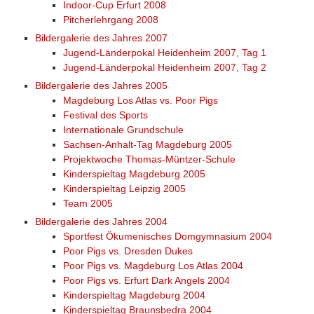
Indoor-Cup Erfurt 2008
Pitcherlehrgang 2008
Bildergalerie des Jahres 2007
Jugend-Länderpokal Heidenheim 2007, Tag 1
Jugend-Länderpokal Heidenheim 2007, Tag 2
Bildergalerie des Jahres 2005
Magdeburg Los Atlas vs. Poor Pigs
Festival des Sports
Internationale Grundschule
Sachsen-Anhalt-Tag Magdeburg 2005
Projektwoche Thomas-Müntzer-Schule
Kinderspieltag Magdeburg 2005
Kinderspieltag Leipzig 2005
Team 2005
Bildergalerie des Jahres 2004
Sportfest Ökumenisches Domgymnasium 2004
Poor Pigs vs. Dresden Dukes
Poor Pigs vs. Magdeburg Los Atlas 2004
Poor Pigs vs. Erfurt Dark Angels 2004
Kinderspieltag Magdeburg 2004
Kinderspieltag Braunsbedra 2004