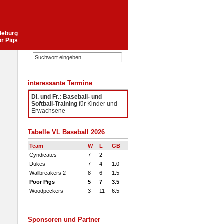
gdeburg
or Pigs
interessante Termine
Di. und Fr.: Baseball- und
Softball-Training
für Kinder und
Erwachsene
Tabelle VL Baseball 2026
Team
W
L
GB
Cyndicates
7
2
-
Dukes
7
4
1.0
Wallbreakers 2
8
6
1.5
Poor Pigs
5
7
3.5
Woodpeckers
3
11
6.5
Sponsoren und Partner