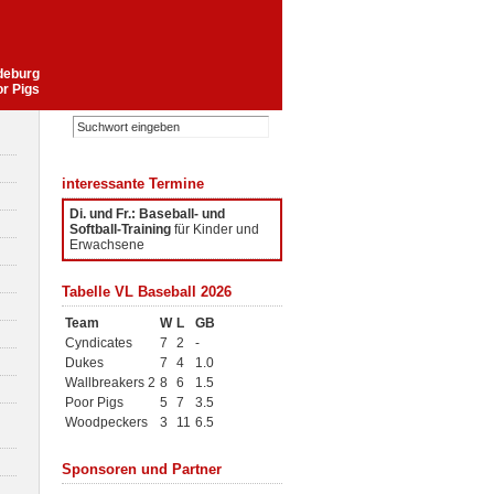
gdeburg
or Pigs
interessante Termine
Di. und Fr.: Baseball- und
Softball-Training
für Kinder und
Erwachsene
Tabelle VL Baseball 2026
Team
W
L
GB
Cyndicates
7
2
-
Dukes
7
4
1.0
Wallbreakers 2
8
6
1.5
Poor Pigs
5
7
3.5
Woodpeckers
3
11
6.5
Sponsoren und Partner