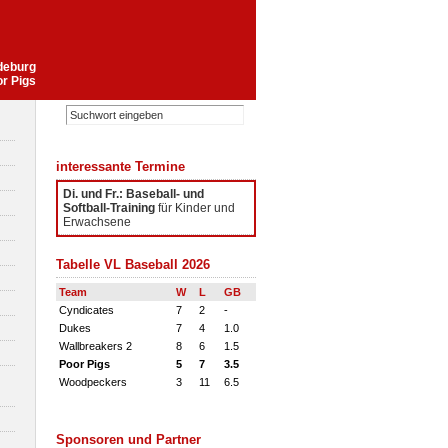
gdeburg
or Pigs
interessante Termine
Di. und Fr.: Baseball- und
Softball-Training
für Kinder und
Erwachsene
Tabelle VL Baseball 2026
Team
W
L
GB
Cyndicates
7
2
-
Dukes
7
4
1.0
Wallbreakers 2
8
6
1.5
Poor Pigs
5
7
3.5
Woodpeckers
3
11
6.5
Sponsoren und Partner