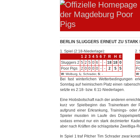
BERLIN SLUGGERS ERNEUT ZU STARK 
1. Spiel (2:18-Niederlage):
2. 
1
2
3
4
5
6
7
R
H
E
Sluggers 2
5
2
5
0
6
-
-
18
18
0
Sl
Poor Pigs
2
0
0
0
0
-
-
2
5
5
Po
W
: Wolburg,
L
: Schrader,
S
: -
W
Bei fast winterlichen Wetterbedingungen e
Sonntag auf heimischem Platz einen rabensch
setzte es 2:18- bzw. 6:11-Niederlagen.
Eine Hiobsbotschaft nach der anderen erreicht
kurz vor Spielbeginn das Trainerteam der P
aufgrund einer Erkrankung, Trainings- oder 
Spieler mussten im Laufe des Doppelspielta
sodass erneut nur ein stark dezimierter Kade
aber nach Kräften die schlagstarke Zweitliga-R
In Spiel 1 traf Pitcher Tim Schrader zwar kons