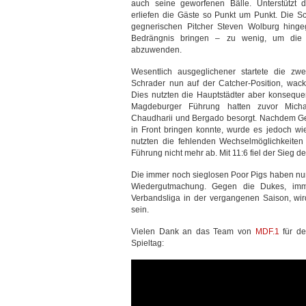
auch seine geworfenen Bälle. Unterstützt d
erliefen die Gäste so Punkt um Punkt. Die 
gegnerischen Pitcher Steven Wolburg hinge
Bedrängnis bringen – zu wenig, um die 
abzuwenden.
Wesentlich ausgeglichener startete die zwe
Schrader nun auf der Catcher-Position, wacke
Dies nutzten die Hauptstädter aber konseque
Magdeburger Führung hatten zuvor Micha
Chaudharii und Bergado besorgt. Nachdem Ge
in Front bringen konnte, wurde es jedoch wied
nutzten die fehlenden Wechselmöglichkeiten
Führung nicht mehr ab. Mit 11:6 fiel der Sieg 
Die immer noch sieglosen Poor Pigs haben nun
Wiedergutmachung. Gegen die Dukes, immer
Verbandsliga in der vergangenen Saison, wir
sein.
Vielen Dank an das Team von
MDF.1
für de
Spieltag: