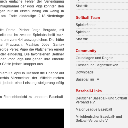
urch einfache Fehler der Verteidigung
Statistik
Schlagmänner der Poor Pigs konnten den
gen nur im ersten Inning ein wenig in
am Ende eindeutige 2:18-Niederlage
Softball-Team
Spieler/innen
ite Partie. Pitcher Jorge Bergado, mit
Spielplan
lte nur im zweiten Spielabschnitt kurz.
Statistik
nt um zum 4:4 auszugleichen. Die frühe
el Prautzsch, Matthias Jöde, Sanjay
orge Perez Pupo die Platzherren erneut
Community
er eindeutig. Die favorisierten Berliner
Grundlagen und Regeln
 der Poor Pigs und gaben ihre erneute
der Gäste jedoch knapper aus.
Glossar und Begriffslexikon
Downloads
 am 27. April in Dresden die Chance auf
hin Vizemeister der Mitteldeutschen
Baseball im TV
d jedoch eine Leistungssteigerung nötig
Baseball-Links
n Fernsehbericht zu unserem Baseball-
Deutscher Baseball- und Softball
Verband e.V.
Major League Baseball
Mitteldeutscher Baseball- und
Softball-Verband e.V.