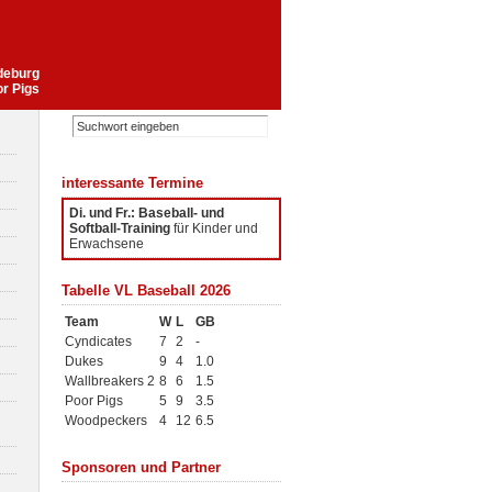
gdeburg
or Pigs
interessante Termine
Di. und Fr.: Baseball- und
Softball-Training
für Kinder und
Erwachsene
Tabelle VL Baseball 2026
Team
W
L
GB
Cyndicates
7
2
-
Dukes
9
4
1.0
Wallbreakers 2
8
6
1.5
Poor Pigs
5
9
3.5
Woodpeckers
4
12
6.5
Sponsoren und Partner