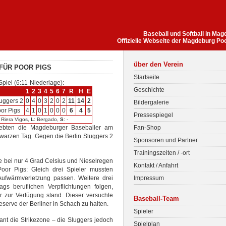
Baseball und Softball in Ma
Offizielle Webseite der Magdeburg Po
über den Verein
FÜR POOR PIGS
Startseite
Spiel (6:11-Niederlage):
Geschichte
1
2
3
4
5
6
7
R
H
E
uggers 2
0
4
0
3
2
0
2
11
14
2
Bildergalerie
or Pigs
4
1
0
1
0
0
0
6
4
5
Pressespiegel
: Riera Vigos,
L
: Bergado,
S
: -
rlebten die Magdeburger Baseballer am
Fan-Shop
warzen Tag. Gegen die Berlin Sluggers 2
Sponsoren und Partner
Trainingszeiten / -ort
e bei nur 4 Grad Celsius und Nieselregen
Kontakt / Anfahrt
oor Pigs: Gleich drei Spieler mussten
Aufwärmverletzung passen. Weitere drei
Impressum
gs beruflichen Verpflichtungen folgen,
r zur Verfügung stand. Dieser versuchte
Baseball-Team
eserve der Berliner in Schach zu halten.
Spieler
tant die Strikezone – die Sluggers jedoch
Spielplan