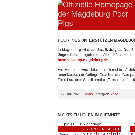
POOR PIGS UNTERSTÜTZEN MAGDEBU
In Magdeburg wird von
So., 5. Juli, bis Do., 9.
Jugendliche
angeboten. Alle Infos zu d
baseballcamp-magdeburg.de
.
Ein Highlight wird dabei am Dienstag, 7. Jul
amerikanischen College-Coaches des Camps 
Eintritt auf dem Sportkomplex „Tonschacht“ ist f
17. Juni 2026 |
Tobias
| Kategorie
News
NICHTS ZU HOLEN IN CHEMNITZ
1. Spiel (12:21-Niederlage):
1.
1
2
3
4
5
6
R
H
E