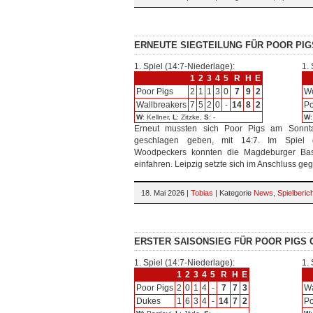
ERNEUTE SIEGTEILUNG FÜR POOR PIG
1. Spiel (14:7-Niederlage):
1. 
1
2
3
4
5
R
H
E
Poor Pigs
2
1
1
3
0
7
9
2
W
Wallbreakers
7
5
2
0
-
14
8
2
Po
W
: Kellner,
L
: Zitzke,
S
: -
W
Erneut mussten sich Poor Pigs am Sonntag
geschlagen geben, mit 14:7. Im Spiel 
Woodpeckers konnten die Magdeburger Base
einfahren. Leipzig setzte sich im Anschluss ge
18. Mai 2026 |
Tobias
| Kategorie
News
,
Spielberic
ERSTER SAISONSIEG FÜR POOR PIGS 
1. Spiel (14:7-Niederlage):
1. 
1
2
3
4
5
R
H
E
Poor Pigs
2
0
1
4
-
7
7
3
Wa
Dukes
1
6
3
4
-
14
7
2
Po