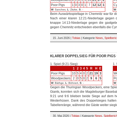
Woodpeckers
0
1
0
1
3
16
21
17
2
Po
Poor Pigs
1
0
3
0
1
7
12
12
1
Cy
W
: Sanches,
L
: Zitzke,
S
: -
W
Beim Auswärtsspieltage in Chemnitz war für d
Nach einer klaren 12:21-Niederlage gegen d
knappe 14:13-Niederlage gegen die gastgebe
gegen Chemnitz entschieden ebenfalls die Cyndi
15. Juni 2026 |
Tobias
| Kategorie
News
,
Spielberic
KLARER DOPPELSIEG FÜR POOR PIGS
1. Spiel (9:21-Sieg):
1. 
1
2
3
4
5
R
H
E
Poor Pigs
10
5
4
0
2
21
19
3
W
Woodpeckers
2
0
5
0
2
9
6
5
Po
W
: Bäthge,
L
: Böhnert,
S
: -
W
Gegen die Thuringian Woodpeckers, eine Spiel
Giants, konnten sich die Magdeburger Basebal
9:21 und 9:6 blieben beide Siege auf dem h
Westerhüsen. Dank des Doppelsieges halten 
Tabellenränge, während die Gäste weiter sieglo
30. Mai 2026 |
Tobias
| Kategorie
News
,
Spielberic