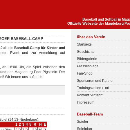
Baseball und Softball in Ma
Offizielle Webseite der Magdeburg Po
über den Verein
RGER BASEBALL-CAMP
Startseite
 Juli
, ein
Baseball-Camp für Kinder und
Geschichte
iesem Event und zur Anmeldung auf
Bildergalerie
Pressespiegel
i, ab 18:00 Uhr, ein Spiel zwischen den
und den Magdeburg Poor Pigs sein. Der
Fan-Shop
rei! Wir freuen uns auf euch!
Sponsoren und Partner
Trainingszeiten / -ort
Kontakt / Anfahrt
Impressum
Baseball-Team
 Spiel (14:13-Niederlage):
Spieler
1
2
3
4
5
R
H
E
Spielplan