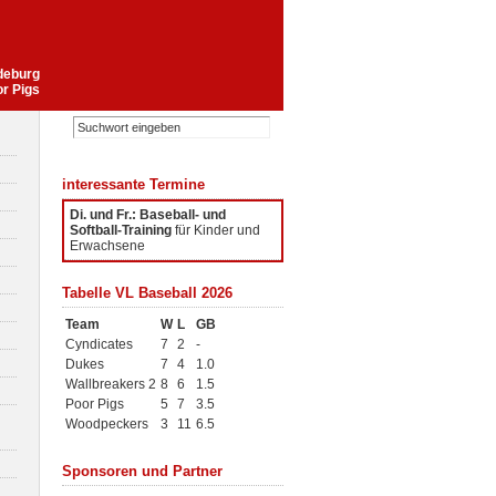
gdeburg
or Pigs
interessante Termine
Di. und Fr.: Baseball- und
Softball-Training
für Kinder und
Erwachsene
Tabelle VL Baseball 2026
Team
W
L
GB
Cyndicates
7
2
-
Dukes
7
4
1.0
Wallbreakers 2
8
6
1.5
Poor Pigs
5
7
3.5
Woodpeckers
3
11
6.5
Sponsoren und Partner