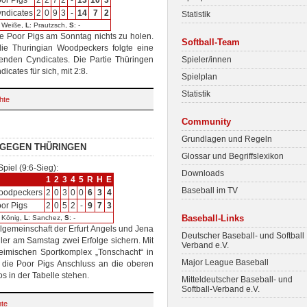
or Pigs
2
2
7
2
-
13
10
3
ndicates
2
0
9
3
-
14
7
2
Statistik
: Weiße,
L
: Prautzsch,
S
: -
ie Poor Pigs am Sonntag nichts zu holen.
Softball-Team
ie Thuringian Woodpeckers folgte eine
nden Cyndicates. Die Partie Thüringen
Spieler/innen
cates für sich, mit 2:8.
Spielplan
Statistik
hte
Community
Grundlagen und Regeln
 GEGEN THÜRINGEN
Glossar und Begriffslexikon
Spiel (9:6-Sieg):
Downloads
1
2
3
4
5
R
H
E
Baseball im TV
oodpeckers
2
0
3
0
0
6
3
4
or Pigs
2
0
5
2
-
9
7
3
Baseball-Links
: König,
L
: Sanchez,
S
: -
gemeinschaft der Erfurt Angels und Jena
Deutscher Baseball- und Softball
ler am Samstag zwei Erfolge sichern. Mit
Verband e.V.
eimischen Sportkomplex „Tonschacht“ in
Major League Baseball
die Poor Pigs Anschluss an die oberen
s in der Tabelle stehen.
Mitteldeutscher Baseball- und
Softball-Verband e.V.
hte