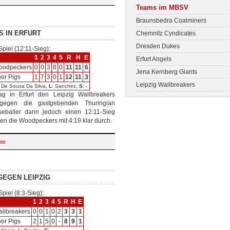
Teams im MBSV
Braunsbedra Coalminers
S IN ERFURT
Chemnitz Cyndicates
Dresden Dukes
Spiel (12:11-Sieg):
1
2
3
4
5
R
H
E
Erfurt Angels
oodpeckers
0
0
3
8
0
11
11
6
Jena Kernberg Giants
or Pigs
1
7
3
0
1
12
11
3
Leipzig Wallbreakers
: De Sousa Da Silva,
L
: Sanchez,
S
: -
 in Erfurt den Leipzig Wallbreakers
gegen die gastgebenden Thuringian
baller dann jedoch einen 12:11-Sieg
gen die Woodpeckers mit 4:19 klar durch.
hte
GEGEN LEIPZIG
Spiel (8:3-Sieg):
1
2
3
4
5
R
H
E
llbreakers
0
0
1
0
2
3
3
1
or Pigs
2
1
5
0
-
8
9
1