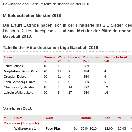
Gewinner dieser Serie ist Mitteldeutscher Meister 2018.
Mitteldeutscher Meister 2018
Die
Erfurt Latinos
haben sich in der Finalserie mit 2:1 Siegen ge
Dresden Dukes durchgesetzt und sind
Meister der Mitteldeutsche
Baseball 2018
.
Tabelle der Mitteldeutschen Liga Baseball 2018
Team
Games
Wins
Losses
Percentage
Games behind
G
W
L
PCT
GB
Erfurt Latinos
18
16
2
.889
-
Magdeburg Poor Pigs
20
13
7
.650
4
Dresden Dukes
20
11
9
.550
6
Jena Kernberg Giants
20
11
9
.550
6
Chemnitz Cyndicates
18
4
14
.222
12
Leipzig Wallbreakers
20
3
17
.150
14
Spielplan 2018
#
Heim
Gast
Datum
Zeit
#1
Preseason (Testspiele)
Wallbreakers 1
Poor Pigs
So
15.04.2018
12:00
10:03