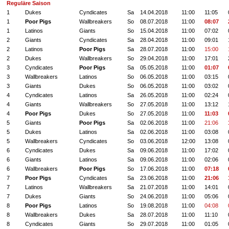
Reguläre Saison
1
Dukes
Cyndicates
Sa
14.04.2018
11:00
11:05
1
Poor Pigs
Wallbreakers
So
08.07.2018
11:00
08:07
1
Latinos
Giants
So
15.04.2018
11:00
07:02
2
Giants
Cyndicates
Sa
28.04.2018
11:00
09:01
2
Latinos
Poor Pigs
Sa
28.07.2018
11:00
15:00
2
Dukes
Wallbreakers
So
29.04.2018
11:00
17:01
3
Cyndicates
Poor Pigs
Sa
05.05.2018
11:00
01:07
3
Wallbreakers
Latinos
So
06.05.2018
11:00
03:15
3
Giants
Dukes
So
06.05.2018
11:00
03:02
4
Cyndicates
Latinos
Sa
26.05.2018
11:00
02:24
4
Giants
Wallbreakers
So
27.05.2018
11:00
13:12
4
Poor Pigs
Dukes
So
27.05.2018
11:00
11:03
5
Giants
Poor Pigs
Sa
02.06.2018
11:00
21:06
5
Dukes
Latinos
Sa
02.06.2018
11:00
03:08
5
Wallbreakers
Cyndicates
So
03.06.2018
12:00
13:08
6
Cyndicates
Dukes
Sa
09.06.2018
11:00
17:02
6
Giants
Latinos
Sa
09.06.2018
11:00
02:06
6
Wallbreakers
Poor Pigs
So
17.06.2018
11:00
07:18
7
Poor Pigs
Cyndicates
Sa
23.06.2018
11:00
21:06
7
Latinos
Wallbreakers
Sa
21.07.2018
11:00
14:01
7
Dukes
Giants
So
24.06.2018
11:00
05:06
8
Poor Pigs
Latinos
So
19.08.2018
11:00
04:08
8
Wallbreakers
Dukes
Sa
28.07.2018
11:00
11:10
8
Cyndicates
Giants
So
29.07.2018
11:00
01:05