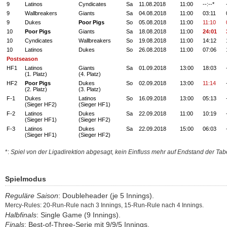
9
Latinos
Cyndicates
Sa
11.08.2018
11:00
--:--*
9
Wallbreakers
Giants
Sa
04.08.2018
11:00
03:11
9
Dukes
Poor Pigs
So
05.08.2018
11:00
11:10
10
Poor Pigs
Giants
Sa
18.08.2018
11:00
24:01
10
Cyndicates
Wallbreakers
So
19.08.2018
11:00
14:12
10
Latinos
Dukes
So
26.08.2018
11:00
07:06
Postseason
HF1
Latinos
Giants
Sa
01.09.2018
13:00
18:03
(1. Platz)
(4. Platz)
HF2
Poor Pigs
Dukes
So
02.09.2018
13:00
11:14
(2. Platz)
(3. Platz)
F-1
Dukes
Latinos
So
16.09.2018
13:00
05:13
(Sieger HF2)
(Sieger HF1)
F-2
Latinos
Dukes
Sa
22.09.2018
11:00
10:19
(Sieger HF1)
(Sieger HF2)
F-3
Latinos
Dukes
Sa
22.09.2018
15:00
06:03
(Sieger HF1)
(Sieger HF2)
*:
Spiel von der Ligadirektion abgesagt, kein Einfluss mehr auf Endstand der Tab
Spielmodus
Reguläre Saison
: Doubleheader (je 5 Innings).
Mercy-Rules: 20-Run-Rule nach 3 Innings, 15-Run-Rule nach 4 Innings.
Halbfinals
: Single Game (9 Innings).
Finals
: Best-of-Three-Serie mit 9/9/5 Innings.