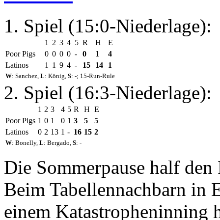
1. Spiel (15:0-Niederlage):
1
2
3
4
5
R
H
E
Poor Pigs
0
0
0
0
-
0
1
4
Latinos
1
1
9
4
-
15
14
1
W
: Sanchez,
L
: König,
S
: -; 15-Run-Rule
2. Spiel (16:3-Niederlage):
1
2
3
4
5
R
H
E
Poor Pigs
1
0
1
0
1
3
5
5
Latinos
0
2
13
1
-
16
15
2
W
: Bonelly,
L
: Bergado,
S
: -
Die Sommerpause half den P
Beim Tabellennachbarn in Er
einem Katastropheninning h