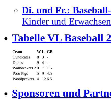
Di. und Fr.: Baseball
Kinder und Erwachsen
Tabelle VL Baseball 
Team
W
L
GB
Cyndicates
8
3
-
Dukes
9
4
-
Wallbreakers 2
9
7
1.5
Poor Pigs
5
9
4.5
Woodpeckers
4
12
6.5
Sponsoren und Partn