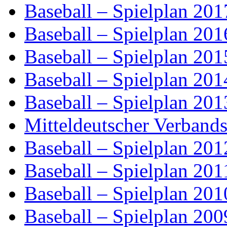
Baseball – Spielplan 201
Baseball – Spielplan 201
Baseball – Spielplan 201
Baseball – Spielplan 201
Baseball – Spielplan 201
Mitteldeutscher Verband
Baseball – Spielplan 201
Baseball – Spielplan 201
Baseball – Spielplan 201
Baseball – Spielplan 200