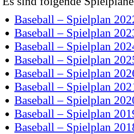
Es sind folgende Spielpläne
Baseball – Spielplan 202
Baseball – Spielplan 202
Baseball – Spielplan 202
Baseball – Spielplan 202
Baseball – Spielplan 202
Baseball – Spielplan 202
Baseball – Spielplan 202
Baseball – Spielplan 201
Baseball – Spielplan 201