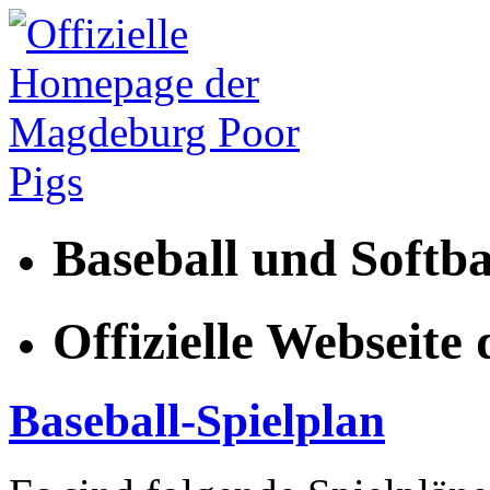
Baseball und Softb
Offizielle Webseit
Baseball-Spielplan