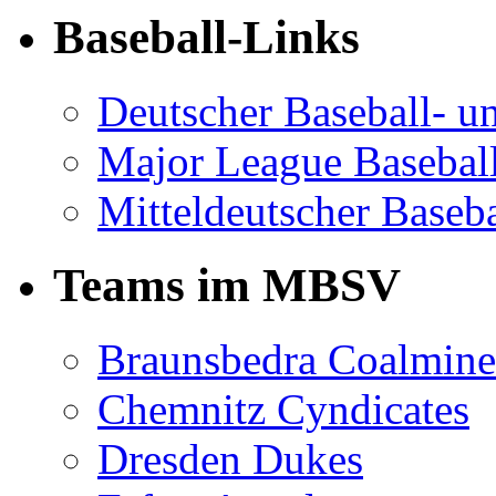
Baseball-Links
Deutscher Baseball- un
Major League Basebal
Mitteldeutscher Baseba
Teams im MBSV
Braunsbedra Coalmine
Chemnitz Cyndicates
Dresden Dukes