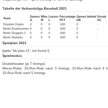
Tabelle der Verbandsliga Baseball 2021
Games
Wins
Losses
Percentage
Games behind
Streak
Team
G
W
L
PCT
GB
Str
Dresden Dukes
0
0
0
.000
0
-
Berlin Roadrunners
0
0
0
.000
0
-
Berlin Sluggers 2
0
0
0
.000
0
-
Berlin Skylarks
0
0
0
.000
0
-
Spielplan 2021
[table “bb-plan-21” not found /]
Spielmodus
Doubleheader (je 7 Innings).
Mercy-Rules: 20-Run-Rule nach 3 Innings, 15-Run-Rule nach 4 In
10-Run-Rule nach 5 Innings.