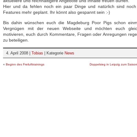
aktuellere und reichhaltigere Angebote und Inhalte freuen dürfen.
Hier und da fehlen noch ein paar Dinge und natürlich sind noch
Features mehr geplant. Ihr könnt also gespannt sein :-)
Bis dahin wünschen euch die Magdeburg Poor Pigs schon einma
Vergnügen mit der neuen Webseite und möchten euch gleich
motivieren, euch durch Kommentare, Fragen oder Anregungen rege
zu beteiligen.
4. April 2008 |
Tobias
| Kategorie
News
«
Beginn des Freilufttrainings
Doppelsieg in Leipzig zum Saison