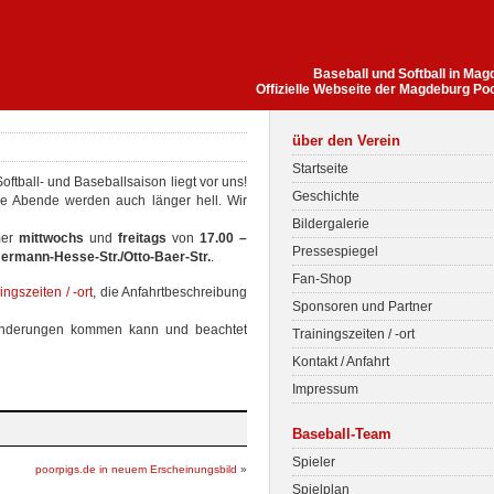
Baseball und Softball in Ma
Offizielle Webseite der Magdeburg Po
über den Verein
Startseite
Softball- und Baseballsaison liegt vor uns!
Geschichte
e Abende werden auch länger hell. Wir
Bildergalerie
mmer
mittwochs
und
freitags
von
17.00 –
Pressespiegel
ermann-Hesse-Str./Otto-Baer-Str.
.
Fan-Shop
ingszeiten / -ort
, die Anfahrtbeschreibung
Sponsoren und Partner
 Änderungen kommen kann und beachtet
Trainingszeiten / -ort
Kontakt / Anfahrt
Impressum
Baseball-Team
Spieler
poorpigs.de in neuem Erscheinungsbild
»
Spielplan