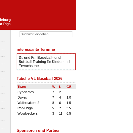
gdeburg
or Pigs
interessante Termine
Di. und Fr.: Baseball- und
Softball-Training
für Kinder und
Erwachsene
Tabelle VL Baseball 2026
Team
W
L
GB
Cyndicates
7
2
-
Dukes
7
4
1.0
Wallbreakers 2
8
6
1.5
Poor Pigs
5
7
3.5
Woodpeckers
3
11
6.5
Sponsoren und Partner