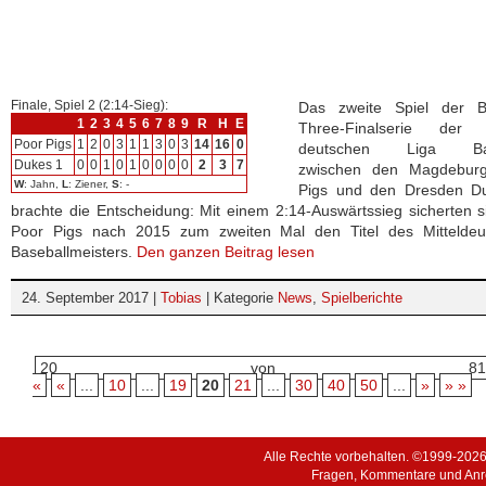
Finale, Spiel 2 (2:14-Sieg):
Das zweite Spiel der Be
1
2
3
4
5
6
7
8
9
R
H
E
Three-Finalserie der M
Poor Pigs
1
2
0
3
1
1
3
0
3
14
16
0
deutschen Liga Bas
Dukes 1
0
0
1
0
1
0
0
0
0
2
3
7
zwischen den Magdebur
W
: Jahn,
L
: Ziener,
S
: -
Pigs und den Dresden D
brachte die Entscheidung: Mit einem 2:14-Auswärtssieg sicherten s
Poor Pigs nach 2015 zum zweiten Mal den Titel des Mitteldeu
Baseballmeisters.
Den ganzen Beitrag lesen
24. September 2017 |
Tobias
| Kategorie
News
,
Spielberichte
20 von 81
«
«
...
10
...
19
20
21
...
30
40
50
...
»
» »
Alle Rechte vorbehalten. ©1999-202
Fragen, Kommentare und Anr