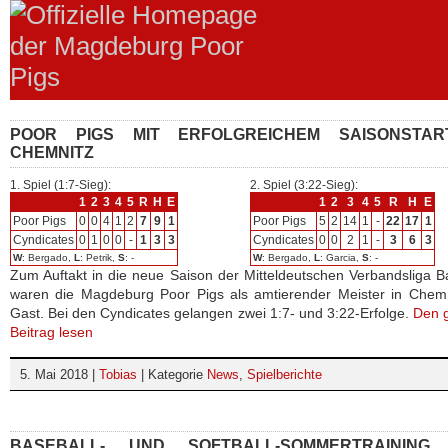
POOR PIGS MIT ERFOLGREICHEM SAISONSTAR
CHEMNITZ
1. Spiel (1:7-Sieg):
2. Spiel (3:22-Sieg):
1
2
3
4
5
R
H
E
1
2
3
4
5
R
H
E
Poor Pigs
0
0
4
1
2
7
9
1
Poor Pigs
5
2
14
1
-
22
17
1
Cyndicates
0
1
0
0
-
1
3
3
Cyndicates
0
0
2
1
-
3
6
3
W
: Bergado,
L
: Petrik,
S
: -
W
: Bergado,
L
: Garcia,
S
: -
Zum Auftakt in die neue Saison der Mitteldeutschen Verbandsliga B
waren die Magdeburg Poor Pigs als amtierender Meister in Chemn
Gast. Bei den Cyndicates gelangen zwei 1:7- und 3:22-Erfolge.
Den 
Beitrag lesen
5. Mai 2018 |
Tobias
| Kategorie
News
,
Spielberichte
BASEBALL- UND SOFTBALL-SOMMERTRAINING 