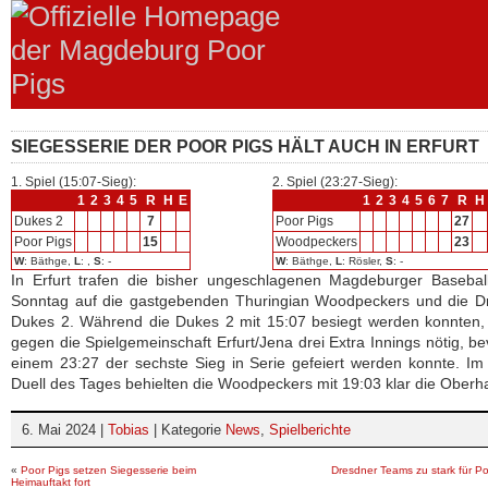
SIEGESSERIE DER POOR PIGS HÄLT AUCH IN ERFURT
1. Spiel (15:07-Sieg):
2. Spiel (23:27-Sieg):
1
2
3
4
5
R
H
E
1
2
3
4
5
6
7
R
H
Dukes 2
7
Poor Pigs
27
Poor Pigs
15
Woodpeckers
23
W
: Bäthge,
L
: ,
S
: -
W
: Bäthge,
L
: Rösler,
S
: -
In Erfurt trafen die bisher ungeschlagenen Magdeburger Basebal
Sonntag auf die gastgebenden Thuringian Woodpeckers und die D
Dukes 2. Während die Dukes 2 mit 15:07 besiegt werden konnten,
gegen die Spielgemeinschaft Erfurt/Jena drei Extra Innings nötig, be
einem 23:27 der sechste Sieg in Serie gefeiert werden konnte. Im 
Duell des Tages behielten die Woodpeckers mit 19:03 klar die Oberh
6. Mai 2024 |
Tobias
| Kategorie
News
,
Spielberichte
«
Poor Pigs setzen Siegesserie beim
Dresdner Teams zu stark für Po
Heimauftakt fort