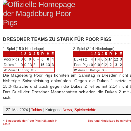
DRESDNER TEAMS ZU STARK FÜR POOR PIGS
1. Spiel (15:0-Niederlage):
2. Spiel (2:14-Niederlage):
1
2
3
4
5
R
H
E
1
2
3
4
5
R
H
E
Poor Pigs
0
0
0
0
-
0
0
4
Dukes 2
4
1
4
0
5
14
12
3
Dukes 1
0
0
13
2
-
15
13
3
Poor Pigs
0
0
0
0
2
2
3
2
W
: Ziener,
L
: König,
S
: -
W
: Arias,
L
: Bäthge,
S
: -
Die Magdeburg Poor Pigs konnten am Samstag in Dresden nicht a
bisherige Saisonleistung anknüpfen. Gegen die Dukes 1 setzte e
15:0-Klatsche und auch gegen die Dukes 2 lief es mit 2:14 nicht 
Das Duell der Dresdner Mannschaften schieden die Dukes 2 mit 8
sich.
27. Mai 2024 |
Tobias
| Kategorie
News
,
Spielberichte
«
Siegesserie der Poor Pigs hält auch in
Sieg und Niederlage beim Heims
Erfurt