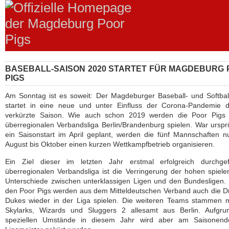
BASEBALL-SAISON 2020 STARTET FÜR MAGDEBURG
PIGS
Am Sonntag ist es soweit: Der Magdeburger Baseball- und Softbal
startet in eine neue und unter Einfluss der Corona-Pandemie de
verkürzte Saison. Wie auch schon 2019 werden die Poor Pigs 
überregionalen Verbandsliga Berlin/Brandenburg spielen. War urspr
ein Saisonstart im April geplant, werden die fünf Mannschaften 
August bis Oktober einen kurzen Wettkampfbetrieb organisieren.
Ein Ziel dieser im letzten Jahr erstmal erfolgreich durchgef
überregionalen Verbandsliga ist die Verringerung der hohen spiele
Unterschiede zwischen unterklassigen Ligen und den Bundesligen
den Poor Pigs werden aus dem Mitteldeutschen Verband auch die 
Dukes wieder in der Liga spielen. Die weiteren Teams stammen m
Skylarks, Wizards und Sluggers 2 allesamt aus Berlin. Aufgru
speziellen Umstände in diesem Jahr wird aber am Saisonend