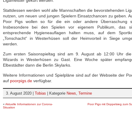
Ligameister gekürt werden.
Stattdessen werden wohl alle Mannschaften die bevorstehenden Lig
nutzen, um neuen und jungen Spielern Einsatzchancen zu geben. A
Poor Pigs wollen so für die ein oder andere Überraschung s
Insbesondere bei den Spielen vor eigenem Publikum, das s
entsprechende Hygieneauflagen halten muss, auf dem Sportk
„Tonschacht“ in Westerhüsen soll der Heimvorteil in Siege umg
werden.
Zum ersten Saisonspieltag sind am 9. August ab 12:00 Uhr die 
Wizards in Westerhüsen zu Gast. Eine Woche später empfang
Elbestädter dann die Berlin Skylarks.
Weitere Informationen und Spielpläne sind auf der Webseite der Po
auf
poorpigs.de
verfügbar.
3. August 2020 |
Tobias
| Kategorie
News
,
Termine
«
Aktuelle Informationen zur Corona-
Poor Pigs mit Doppelsieg zum Sa
Situation