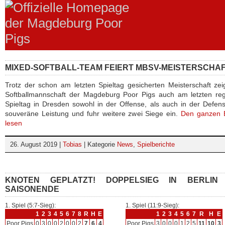
MIXED-SOFTBALL-TEAM FEIERT MBSV-MEISTERSCHA
Trotz der schon am letzten Spieltag gesicherten Meisterschaft zei
Softballmannschaft der Magdeburg Poor Pigs auch am letzten reg
Spieltag in Dresden sowohl in der Offense, als auch in der Defen
souveräne Leistung und fuhr weitere zwei Siege ein.
Den ganzen B
lesen
26. August 2019 |
Tobias
| Kategorie
News
,
Spielberichte
KNOTEN GEPLATZT! DOPPELSIEG IN BERLIN
SAISONENDE
1. Spiel (5:7-Sieg):
1. Spiel (11:9-Sieg):
1
2
3
4
5
6
7
8
R
H
E
1
2
3
4
5
6
7
R
H
E
Poor Pigs
0
3
0
0
2
0
0
2
7
6
4
Poor Pigs
3
0
0
0
1
2
5
11
10
3