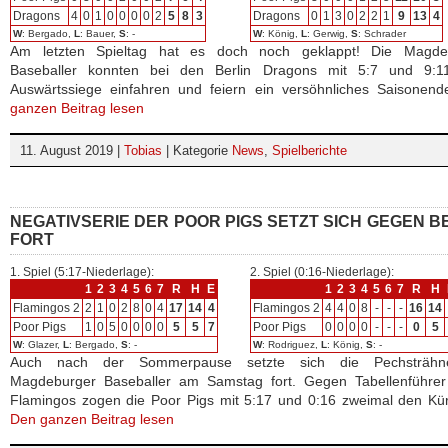
Dragons
4
0
1
0
0
0
0
2
5
8
3
Dragons
0
1
3
0
2
2
1
9
13
4
W
: Bergado,
L
: Bauer,
S
: -
W
: König,
L
: Gerwig,
S
: Schrader
Am letzten Spieltag hat es doch noch geklappt! Die Magde
Baseballer konnten bei den Berlin Dragons mit 5:7 und 9:1
Auswärtssiege einfahren und feiern ein versöhnliches Saisonen
ganzen Beitrag lesen
11. August 2019 |
Tobias
| Kategorie
News
,
Spielberichte
NEGATIVSERIE DER POOR PIGS SETZT SICH GEGEN B
FORT
1. Spiel (5:17-Niederlage):
2. Spiel (0:16-Niederlage):
1
2
3
4
5
6
7
R
H
E
1
2
3
4
5
6
7
R
H
Flamingos 2
2
1
0
2
8
0
4
17
14
4
Flamingos 2
4
4
0
8
-
-
-
16
14
Poor Pigs
1
0
5
0
0
0
0
5
5
7
Poor Pigs
0
0
0
0
-
-
-
0
5
W
: Glazer,
L
: Bergado,
S
: -
W
: Rodriguez,
L
: König,
S
: -
Auch nach der Sommerpause setzte sich die Pechsträhn
Magdeburger Baseballer am Samstag fort. Gegen Tabellenführer 
Flamingos zogen die Poor Pigs mit 5:17 und 0:16 zweimal den Kü
Den ganzen Beitrag lesen