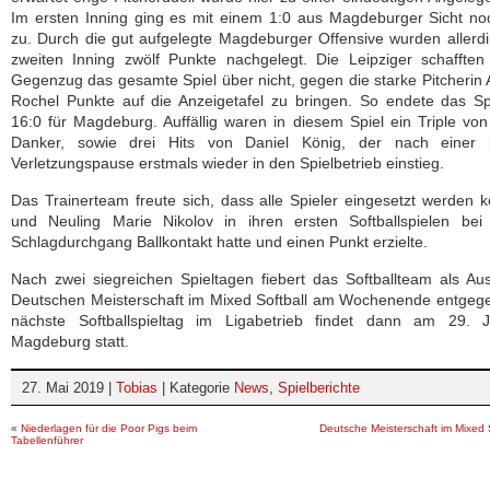
Im ersten Inning ging es mit einem 1:0 aus Magdeburger Sicht n
zu. Durch die gut aufgelegte Magdeburger Offensive wurden allerd
zweiten Inning zwölf Punkte nachgelegt. Die Leipziger schaffte
Gegenzug das gesamte Spiel über nicht, gegen die starke Pitcherin
Rochel Punkte auf die Anzeigetafel zu bringen. So endete das Sp
16:0 für Magdeburg. Auffällig waren in diesem Spiel ein Triple vo
Danker, sowie drei Hits von Daniel König, der nach einer 
Verletzungspause erstmals wieder in den Spielbetrieb einstieg.
Das Trainerteam freute sich, dass alle Spieler eingesetzt werden 
und Neuling Marie Nikolov in ihren ersten Softballspielen bei
Schlagdurchgang Ballkontakt hatte und einen Punkt erzielte.
Nach zwei siegreichen Spieltagen fiebert das Softballteam als Aus
Deutschen Meisterschaft im Mixed Softball am Wochenende entgeg
nächste Softballspieltag im Ligabetrieb findet dann am 29. J
Magdeburg statt.
27. Mai 2019 |
Tobias
| Kategorie
News
,
Spielberichte
«
Niederlagen für die Poor Pigs beim
Deutsche Meisterschaft im Mixed S
Tabellenführer