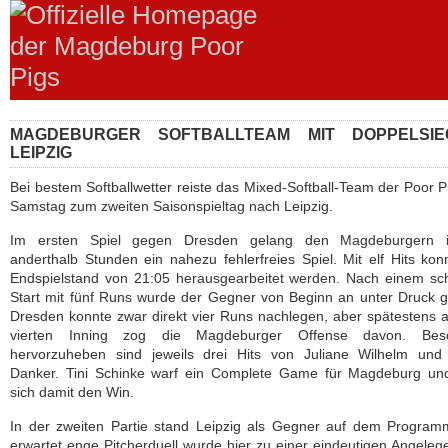
MAGDEBURGER SOFTBALLTEAM MIT DOPPELSIE
LEIPZIG
Bei bestem Softballwetter reiste das Mixed-Softball-Team der Poor 
Samstag zum zweiten Saisonspieltag nach Leipzig.
Im ersten Spiel gegen Dresden gelang den Magdeburgern 
anderthalb Stunden ein nahezu fehlerfreies Spiel. Mit elf Hits kon
Endspielstand von 21:05 herausgearbeitet werden. Nach einem sc
Start mit fünf Runs wurde der Gegner von Beginn an unter Druck g
Dresden konnte zwar direkt vier Runs nachlegen, aber spätestens
vierten Inning zog die Magdeburger Offense davon. Bes
hervorzuheben sind jeweils drei Hits von Juliane Wilhelm und
Danker. Tini Schinke warf ein Complete Game für Magdeburg und
sich damit den Win.
In der zweiten Partie stand Leipzig als Gegner auf dem Program
erwartet enge Pitcherduell wurde hier zu einer eindeutigen Angeleg