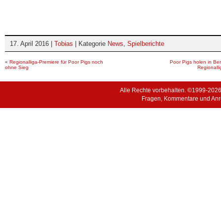
17. April 2016 |
Tobias
| Kategorie
News
,
Spielberichte
«
Regionalliga-Premiere für Poor Pigs noch
Poor Pigs holen in Ber
ohne Sieg
Regionalli
Alle Rechte vorbehalten. ©1999-202
Fragen, Kommentare und Anr