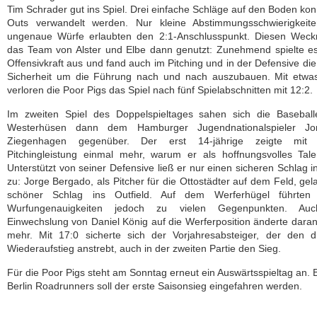
Tim Schrader gut ins Spiel. Drei einfache Schläge auf den Boden kon
Outs verwandelt werden. Nur kleine Abstimmungsschwierigkeit
ungenaue Würfe erlaubten den 2:1-Anschlusspunkt. Diesen Weckr
das Team von Alster und Elbe dann genutzt: Zunehmend spielte e
Offensivkraft aus und fand auch im Pitching und in der Defensive die
Sicherheit um die Führung nach und nach auszubauen. Mit etwa
verloren die Poor Pigs das Spiel nach fünf Spielabschnitten mit 12:2.
Im zweiten Spiel des Doppelspieltages sahen sich die Baseball
Westerhüsen dann dem Hamburger Jugendnationalspieler Jo
Ziegenhagen gegenüber. Der erst 14-jährige zeigte mit 
Pitchingleistung einmal mehr, warum er als hoffnungsvolles Talen
Unterstützt von seiner Defensive ließ er nur einen sicheren Schlag i
zu: Jorge Bergado, als Pitcher für die Ottostädter auf dem Feld, gel
schöner Schlag ins Outfield. Auf dem Werferhügel führten
Wurfungenauigkeiten jedoch zu vielen Gegenpunkten. Au
Einwechslung von Daniel König auf die Werferposition änderte daran
mehr. Mit 17:0 sicherte sich der Vorjahresabsteiger, der den d
Wiederaufstieg anstrebt, auch in der zweiten Partie den Sieg.
Für die Poor Pigs steht am Sonntag erneut ein Auswärtsspieltag an. 
Berlin Roadrunners soll der erste Saisonsieg eingefahren werden.