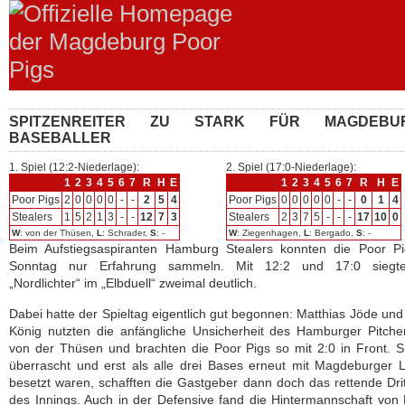
SPITZENREITER ZU STARK FÜR MAGDEBU
BASEBALLER
1. Spiel (12:2-Niederlage):
2. Spiel (17:0-Niederlage):
1
2
3
4
5
6
7
R
H
E
1
2
3
4
5
6
7
R
H
E
Poor Pigs
2
0
0
0
0
-
-
2
5
4
Poor Pigs
0
0
0
0
0
-
-
0
1
4
Stealers
1
5
2
1
3
-
-
12
7
3
Stealers
2
3
7
5
-
-
-
17
10
0
W
: von der Thüsen,
L
: Schrader,
S
: -
W
: Ziegenhagen,
L
: Bergado,
S
: -
Beim Aufstiegsaspiranten Hamburg Stealers konnten die Poor P
Sonntag nur Erfahrung sammeln. Mit 12:2 und 17:0 siegt
„Nordlichter“ im „Elbduell“ zweimal deutlich.
Dabei hatte der Spieltag eigentlich gut begonnen: Matthias Jöde und
König nutzten die anfängliche Unsicherheit des Hamburger Pitch
von der Thüsen und brachten die Poor Pigs so mit 2:0 in Front. Si
überrascht und erst als alle drei Bases erneut mit Magdeburger 
besetzt waren, schafften die Gastgeber dann doch das rettende Dri
des Innings. Auch in der Defensive fand die Hintermannschaft von 