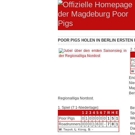
POOR PIGS HOLEN IN BERLIN ERSTEN
2. 
Po
R
W
End
Nie
Mag
Ber
Regionalliga Nordost.
1. Spiel (7:1-Niederlage):
Be
1
2
3
4
5
6
7
R
H
E
Sp
We
Poor Pigs
0
1
0
0
0
0
0
1
5
1
er
Roadrunners
0
0
0
1
6
0
-
7
8
1
Da
W
: Tiepolt,
L
: König,
S
: -
kl