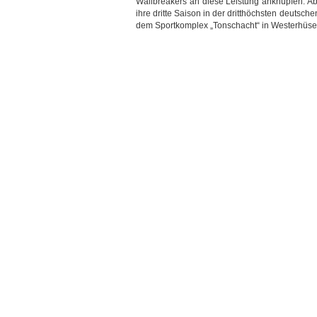
Wallbreakers an diese Leistung anknüpfen. Ab
ihre dritte Saison in der dritthöchsten deutsche
dem Sportkomplex „Tonschacht“ in Westerhüsen