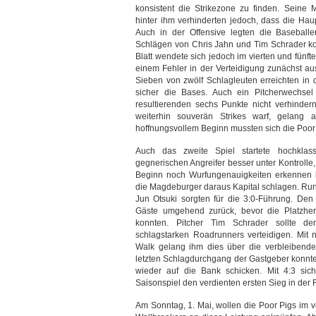
konsistent die Strikezone zu finden. Seine 
hinter ihm verhinderten jedoch, dass die Hau
Auch in der Offensive legten die Baseball
Schlägen von Chris Jahn und Tim Schrader ko
Blatt wendete sich jedoch im vierten und fünf
einem Fehler in der Verteidigung zunächst au
Sieben von zwölf Schlagleuten erreichten in 
sicher die Bases. Auch ein Pitcherwechse
resultierenden sechs Punkte nicht verhindern
weiterhin souverän Strikes warf, gelang a
hoffnungsvollem Beginn mussten sich die Poor
Auch das zweite Spiel startete hochklass
gegnerischen Angreifer besser unter Kontroll
Beginn noch Wurfungenauigkeiten erkennen li
die Magdeburger daraus Kapital schlagen. Run
Jun Otsuki sorgten für die 3:0-Führung. Den 
Gäste umgehend zurück, bevor die Platzherr
konnten. Pitcher Tim Schrader sollte d
schlagstarken Roadrunners verteidigen. Mit
Walk gelang ihm dies über die verbleibenden
letzten Schlagdurchgang der Gastgeber konnte e
wieder auf die Bank schicken. Mit 4:3 sich
Saisonspiel den verdienten ersten Sieg in der 
Am Sonntag, 1. Mai, wollen die Poor Pigs im 