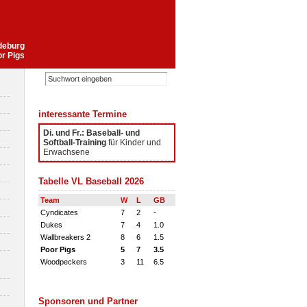
gdeburg
or Pigs
interessante Termine
Di. und Fr.: Baseball- und
Softball-Training
für Kinder und
Erwachsene
Tabelle VL Baseball 2026
Team
W
L
GB
Cyndicates
7
2
-
Dukes
7
4
1.0
Wallbreakers 2
8
6
1.5
Poor Pigs
5
7
3.5
Woodpeckers
3
11
6.5
Sponsoren und Partner