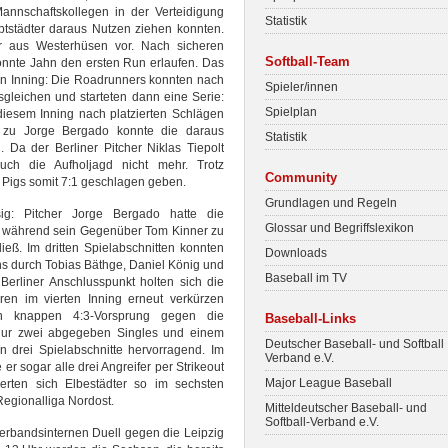
Mannschaftskollegen in der Verteidigung
Statistik
ptstädter daraus Nutzen ziehen konnten.
er aus Westerhüsen vor. Nach sicheren
Softball-Team
nnte Jahn den ersten Run erlaufen. Das
ten Inning: Die Roadrunners konnten nach
Spieler/innen
sgleichen und starteten dann eine Serie:
Spielplan
diesem Inning nach platzierten Schlägen
l zu Jorge Bergado konnte die daraus
Statistik
. Da der Berliner Pitcher Niklas Tiepolt
uch die Aufholjagd nicht mehr. Trotz
Community
 Pigs somit 7:1 geschlagen geben.
Grundlagen und Regeln
ig: Pitcher Jorge Bergado hatte die
Glossar und Begriffslexikon
e, während sein Gegenüber Tom Kinner zu
eß. Im dritten Spielabschnitten konnten
Downloads
s durch Tobias Bäthge, Daniel König und
Baseball im TV
Berliner Anschlusspunkt holten sich die
en im vierten Inning erneut verkürzen
en knappen 4:3-Vorsprung gegen die
Baseball-Links
 nur zwei abgegeben Singles und einem
Deutscher Baseball- und Softball
 drei Spielabschnitte hervorragend. Im
Verband e.V.
r sogar alle drei Angreifer per Strikeout
Major League Baseball
erten sich Elbestädter so im sechsten
Regionalliga Nordost.
Mitteldeutscher Baseball- und
Softball-Verband e.V.
verbandsinternen Duell gegen die Leipzig