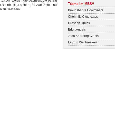
 13 Uhr werden die Sachsen, die bereits
Teams im MBSV
n Baseballliga spielen, für zwei Spiele auf
 zu Gast sein.
Braunsbedra Coalminers
Chemnitz Cyndicates
Dresden Dukes
Erfurt Angels
Jena Kernberg Giants
Leipzig Wallbreakers