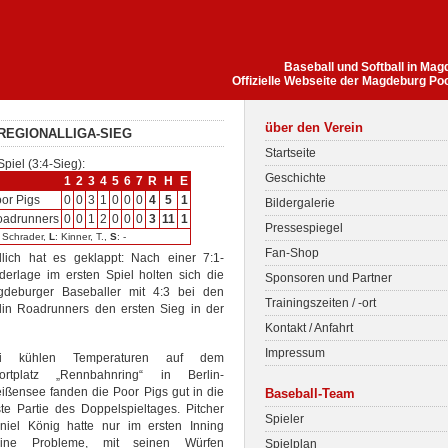
Baseball und Softball in Ma
Offizielle Webseite der Magdeburg Po
über den Verein
 REGIONALLIGA-SIEG
Startseite
Spiel (3:4-Sieg):
Geschichte
1
2
3
4
5
6
7
R
H
E
or Pigs
0
0
3
1
0
0
0
4
5
1
Bildergalerie
oadrunners
0
0
1
2
0
0
0
3
11
1
Pressespiegel
: Schrader,
L
: Kinner, T.,
S
: -
Fan-Shop
lich hat es geklappt: Nach einer 7:1-
derlage im ersten Spiel holten sich die
Sponsoren und Partner
deburger Baseballer mit 4:3 bei den
Trainingszeiten / -ort
lin Roadrunners den ersten Sieg in der
Kontakt / Anfahrt
Impressum
i kühlen Temperaturen auf dem
ortplatz „Rennbahnring“ in Berlin-
ißensee fanden die Poor Pigs gut in die
Baseball-Team
ste Partie des Doppelspieltages. Pitcher
Spieler
niel König hatte nur im ersten Inning
eine Probleme, mit seinen Würfen
Spielplan