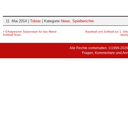
11. Mai 2014 |
Tobias
| Kategorie
News
,
Spielberichte
«
Erfolgreicher Saisonstart für das Mixed-
Baseball und Softball zur 1. Ott
Softball-Team
Sprin
Alle Rechte vorbehalten. ©1999-202
Fragen, Kommentare und Anr