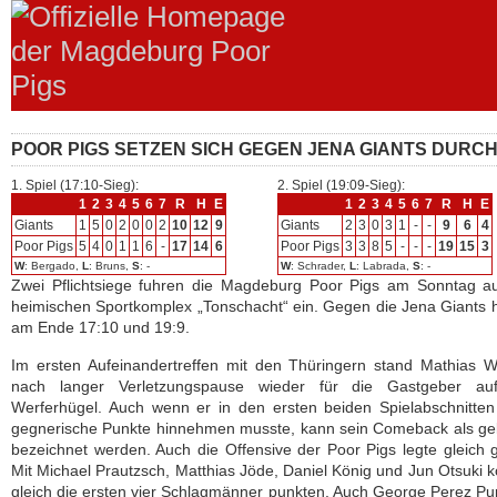
POOR PIGS SETZEN SICH GEGEN JENA GIANTS DURC
1. Spiel (17:10-Sieg):
2. Spiel (19:09-Sieg):
1
2
3
4
5
6
7
R
H
E
1
2
3
4
5
6
7
R
H
E
Giants
1
5
0
2
0
0
2
10
12
9
Giants
2
3
0
3
1
-
-
9
6
4
Poor Pigs
5
4
0
1
1
6
-
17
14
6
Poor Pigs
3
3
8
5
-
-
-
19
15
3
W
: Bergado,
L
: Bruns,
S
: -
W
: Schrader,
L
: Labrada,
S
: -
Zwei Pflichtsiege fuhren die Magdeburg Poor Pigs am Sonntag a
heimischen Sportkomplex „Tonschacht“ ein. Gegen die Jena Giants 
am Ende 17:10 und 19:9.
Im ersten Aufeinandertreffen mit den Thüringern stand Mathias 
nach langer Verletzungspause wieder für die Gastgeber a
Werferhügel. Auch wenn er in den ersten beiden Spielabschnitte
gegnerische Punkte hinnehmen musste, kann sein Comeback als ge
bezeichnet werden. Auch die Offensive der Poor Pigs legte gleich g
Mit Michael Prautzsch, Matthias Jöde, Daniel König und Jun Otsuki 
gleich die ersten vier Schlagmänner punkten. Auch George Perez P