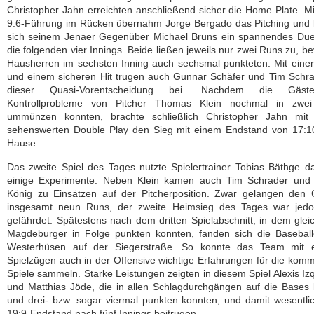
Christopher Jahn erreichten anschließend sicher die Home Plate. Mi
9:6-Führung im Rücken übernahm Jorge Bergado das Pitching und l
sich seinem Jenaer Gegenüber Michael Bruns ein spannendes Duel
die folgenden vier Innings. Beide ließen jeweils nur zwei Runs zu, be
Hausherren im sechsten Inning auch sechsmal punkteten. Mit ein
und einem sicheren Hit trugen auch Gunnar Schäfer und Tim Schr
dieser Quasi-Vorentscheidung bei. Nachdem die Gäst
Kontrollprobleme von Pitcher Thomas Klein nochmal in zwe
ummünzen konnten, brachte schließlich Christopher Jahn mit
sehenswerten Double Play den Sieg mit einem Endstand von 17:1
Hause.
Das zweite Spiel des Tages nutzte Spielertrainer Tobias Bäthge d
einige Experimente: Neben Klein kamen auch Tim Schrader und 
König zu Einsätzen auf der Pitcherposition. Zwar gelangen den 
insgesamt neun Runs, der zweite Heimsieg des Tages war jedo
gefährdet. Spätestens nach dem dritten Spielabschnitt, in dem glei
Magdeburger in Folge punkten konnten, fanden sich die Baseball
Westerhüsen auf der Siegerstraße. So konnte das Team mit e
Spielzügen auch in der Offensive wichtige Erfahrungen für die ko
Spiele sammeln. Starke Leistungen zeigten in diesem Spiel Alexis Iz
und Matthias Jöde, die in allen Schlagdurchgängen auf die Base
und drei- bzw. sogar viermal punkten konnten, und damit wesentl
19:9-Endstand nach fünf Innings beitrugen.