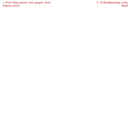
«
Poor Pigs setzen sich gegen Jena
2. Softballspieltag ende
Giants durch
Nied