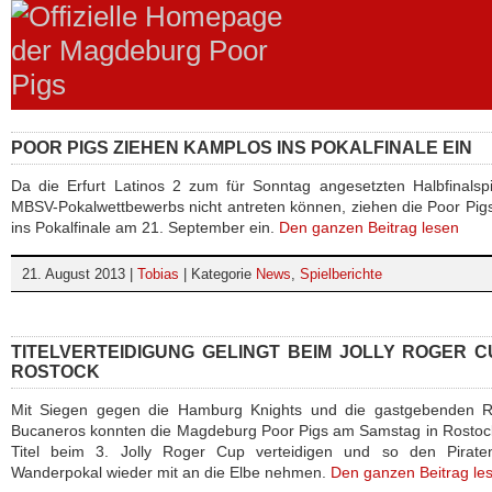
POOR PIGS ZIEHEN KAMPLOS INS POKALFINALE EIN
Da die Erfurt Latinos 2 zum für Sonntag angesetzten Halbfinalsp
MBSV-Pokalwettbewerbs nicht antreten können, ziehen die Poor Pigs
ins Pokalfinale am 21. September ein.
Den ganzen Beitrag lesen
21. August 2013 |
Tobias
| Kategorie
News
,
Spielberichte
TITELVERTEIDIGUNG GELINGT BEIM JOLLY ROGER C
ROSTOCK
Mit Siegen gegen die Hamburg Knights und die gastgebenden R
Bucaneros konnten die Magdeburg Poor Pigs am Samstag in Rostoc
Titel beim 3. Jolly Roger Cup verteidigen und so den Piratens
Wanderpokal wieder mit an die Elbe nehmen.
Den ganzen Beitrag le