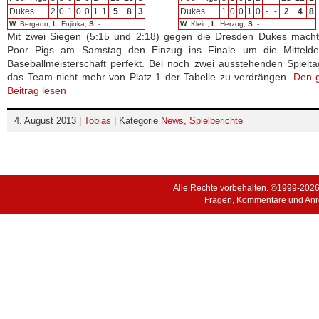
Dukes
2
0
1
0
0
1
1
5
8
3
Dukes
1
0
0
1
0
-
-
2
4
8
W
: Bergado,
L
: Fujioka,
S
: -
W
: Klein,
L
: Herzog,
S
: -
Mit zwei Siegen (5:15 und 2:18) gegen die Dresden Dukes macht
Poor Pigs am Samstag den Einzug ins Finale um die Mittelde
Baseballmeisterschaft perfekt. Bei noch zwei ausstehenden Spielta
das Team nicht mehr von Platz 1 der Tabelle zu verdrängen.
Den 
Beitrag lesen
4. August 2013 |
Tobias
| Kategorie
News
,
Spielberichte
Alle Rechte vorbehalten. ©1999-202
Fragen, Kommentare und Anr