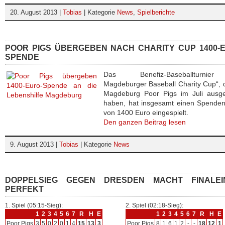
20. August 2013 |
Tobias
| Kategorie
News
,
Spielberichte
POOR PIGS ÜBERGEBEN NACH CHARITY CUP 1400-
SPENDE
Das Benefiz-Baseballturnie
Magdeburger Baseball Charity Cup“, 
Magdeburg Poor Pigs im Juli ausger
haben, hat insgesamt einen Spenden
von 1400 Euro eingespielt.
Den ganzen Beitrag lesen
9. August 2013 |
Tobias
| Kategorie
News
DOPPELSIEG GEGEN DRESDEN MACHT FINALEI
PERFEKT
1. Spiel (05:15-Sieg):
2. Spiel (02:18-Sieg):
1
2
3
4
5
6
7
R
H
E
1
2
3
4
5
6
7
R
H
E
Poor Pigs
3
5
0
2
0
1
4
15
13
3
Poor Pigs
8
1
6
1
2
-
-
18
12
1