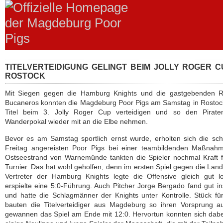
TITELVERTEIDIGUNG GELINGT BEIM JOLLY ROGER C
ROSTOCK
Mit Siegen gegen die Hamburg Knights und die gastgebenden R
Bucaneros konnten die Magdeburg Poor Pigs am Samstag in Rostoc
Titel beim 3. Jolly Roger Cup verteidigen und so den Piratens
Wanderpokal wieder mit an die Elbe nehmen.
Bevor es am Samstag sportlich ernst wurde, erholten sich die s
Freitag angereisten Poor Pigs bei einer teambildenden Maßnah
Ostseestrand von Warnemünde tankten die Spieler nochmal Kraft 
Turnier. Das hat wohl geholfen, denn im ersten Spiel gegen die Land
Vertreter der Hamburg Knights legte die Offensive gleich gut l
erspielte eine 5:0-Führung. Auch Pitcher Jorge Bergado fand gut in
und hatte die Schlagmänner der Knights unter Kontrolle. Stück fü
bauten die Titelverteidiger aus Magdeburg so ihren Vorsprung a
gewannen das Spiel am Ende mit 12:0. Hervortun konnten sich dab