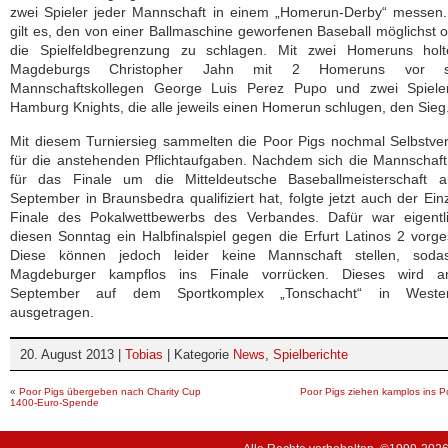
zwei Spieler jeder Mannschaft in einem „Homerun-Derby“ messen.
gilt es, den von einer Ballmaschine geworfenen Baseball möglichst o
die Spielfeldbegrenzung zu schlagen. Mit zwei Homeruns holt
Magdeburgs Christopher Jahn mit 2 Homeruns vor s
Mannschaftskollegen George Luis Perez Pupo und zwei Spiele
Hamburg Knights, die alle jeweils einen Homerun schlugen, den Sieg
Mit diesem Turniersieg sammelten die Poor Pigs nochmal Selbstve
für die anstehenden Pflichtaufgaben. Nachdem sich die Mannschaf
für das Finale um die Mitteldeutsche Baseballmeisterschaft 
September in Braunsbedra qualifiziert hat, folgte jetzt auch der Ein
Finale des Pokalwettbewerbs des Verbandes. Dafür war eigentli
diesen Sonntag ein Halbfinalspiel gegen die Erfurt Latinos 2 vorg
Diese können jedoch leider keine Mannschaft stellen, soda
Magdeburger kampflos ins Finale vorrücken. Dieses wird 
September auf dem Sportkomplex „Tonschacht“ in Weste
ausgetragen.
20. August 2013 |
Tobias
| Kategorie
News
,
Spielberichte
«
Poor Pigs übergeben nach Charity Cup
Poor Pigs ziehen kamplos ins Po
1400-Euro-Spende