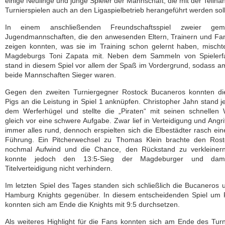
einige Neulinge und junge Spieler der Mannschaft, die mit der Teiln
Turnierspielen auch an den Ligaspielbetrieb herangeführt werden sol
In einem anschließenden Freundschaftsspiel zweier gemi
Jugendmannschaften, die den anwesenden Eltern, Trainern und Fan
zeigen konnten, was sie im Training schon gelernt haben, misch
Magdeburgs Toni Zapata mit. Neben dem Sammeln von Spielerf
stand in diesem Spiel vor allem der Spaß im Vordergrund, sodass 
beide Mannschaften Sieger waren.
Gegen den zweiten Turniergegner Rostock Bucaneros konnten di
Pigs an die Leistung in Spiel 1 anknüpfen. Christopher Jahn stand je
dem Werferhügel und stellte die „Piraten“ mit seinen schnellen
gleich vor eine schwere Aufgabe. Zwar lief in Verteidigung und Angrif
immer alles rund, dennoch erspielten sich die Elbestädter rasch ei
Führung. Ein Pitcherwechsel zu Thomas Klein brachte den Rost
nochmal Aufwind und die Chance, den Rückstand zu verkleinern
konnte jedoch den 13:5-Sieg der Magdeburger und dami
Titelverteidigung nicht verhindern.
Im letzten Spiel des Tages standen sich schließlich die Bucaneros 
Hamburg Knights gegenüber. In diesem entscheidenden Spiel um P
konnten sich am Ende die Knights mit 9:5 durchsetzen.
Als weiteres Highlight für die Fans konnten sich am Ende des Turn