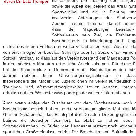
insbesonders die Leistung des Bürgerve
sowie die Arbeit der beiden das Areal nu
Sportvereine und die in Planung u
involvierten Abteilungen der Stadtverwa
Zudem machte Trümper darauf aufme
dass der Magdeburger Baseball
Softballverein sein Ziel, die Etablieru
Baseballsports in Magdeburg und Umg
mittels des neuen Feldes nun weiter vorantreiben kann. Auch ist de
von einer möglichen Baseball-Schulliga oder für Spiele einer Firmen
Softball nutzbar, so dass auf den Vereinsvorstand der Magdeburg Po
in den nächsten Monaten erfreuliche Arbeit zukommt. Für diese P
bot der Schotterplatz in Reform, den die Baseballer in den let
Jahren nutzten, keine Umsetzungsmöglichkeiten, so das
insbesonders die Kinder und Jugendlichen im Verein auf deutlich 
Trainings- und Wettkampfmöglichkeiten freuen können. Interes
erhalten auf der Webseite www.poorpigs.de weitere Informationen.
Auch wenn einige der Zuschauer vor dem Wochenende noch n
Baseballspiel besucht haben, so die Vorstandsmitglieder Matthias J
Gunnar Schäfer, hat das Finalspiel der Dresden Dukes gegen die
Latinos die Besucher fasziniert. Es bleibt zu hoffen, dass 
Schmuckkästchen im Süden der Landeshauptstadt noch etliche s
sportlichen Großereignisse erlebt. Die Baseballer und Softballerin