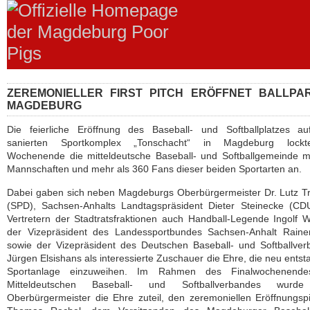
ZEREMONIELLER FIRST PITCH ERÖFFNET BALLPA
MAGDEBURG
Die feierliche Eröffnung des Baseball- und Softballplatzes a
sanierten Sportkomplex „Tonschacht“ in Magdeburg loc
Wochenende die mitteldeutsche Baseball- und Softballgemeinde m
Mannschaften und mehr als 360 Fans dieser beiden Sportarten an.
Dabei gaben sich neben Magdeburgs Oberbürgermeister Dr. Lutz T
(SPD), Sachsen-Anhalts Landtagspräsident Dieter Steinecke (CD
Vertretern der Stadtratsfraktionen auch Handball-Legende Ingolf W
der Vizepräsident des Landessportbundes Sachsen-Anhalt Rainer
sowie der Vizepräsident des Deutschen Baseball- und Softballve
Jürgen Elsishans als interessierte Zuschauer die Ehre, die neu ents
Sportanlage einzuweihen. Im Rahmen des Finalwochenend
Mitteldeutschen Baseball- und Softballverbandes wurd
Oberbürgermeister die Ehre zuteil, den zeremoniellen Eröffnungsp