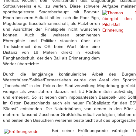
Thomas Rochel, dem Vorsitzenden des Magdeburger Basebal
Softballvereins e.V., zu werfen. Diese schwere Aufgabe meister
sportbegeisterte Stadtoberhaupt mit Bravour.
Einen besseren Auftakt hätten sich die Poor Pigs,
Magdeburgs Baseballmannschaft, als Platzherren
und Ausrichter der Finalspiele nicht wünschen
können. Auch die weiteren prominenten
Ehrengäste und Politiker staunten über die
Treffsicherheit des OB beim Wurf über eine
Distanz von 18 Metern direkt in Rochels
Fanghandschuh, der den Ball als Erinnerung dem
Werfer überreichte.
Durch die langjährige kontinuierliche Arbeit des Bürgerv
Westerhüsen/Salbke/Fermersleben wurde das Areal des Sportk
„Tonschacht“ in den Fokus der Stadtverwaltung Magdeburg gerückt
weniger als zwei Jahren Bauzeit mit EU-Fördermitteln aufwändig 
und erneuert. So ist neben dem imposantesten Baseball- und Softb
im Osten Deutschlands auch ein neuer Fußballplatz für den ES
Südost“ entstanden. Die Naturtribünen, von denen in den 50er 
mehrere Tausend Zuschauer Großfeldhandball verfolgten, blieben e
und bieten den Besuchern weiterhin beste Sicht auf das Sportgesch
Bei seiner Eröffnungsrede würdigte T