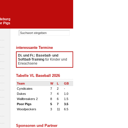
gdeburg
or Pigs
interessante Termine
Di. und Fr.: Baseball- und
Softball-Training
für Kinder und
Erwachsene
Tabelle VL Baseball 2026
Team
W
L
GB
Cyndicates
7
2
-
Dukes
7
4
1.0
Wallbreakers 2
8
6
1.5
Poor Pigs
5
7
3.5
Woodpeckers
3
11
6.5
Sponsoren und Partner