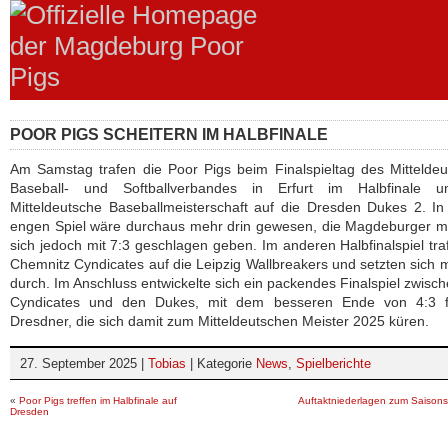
POOR PIGS SCHEITERN IM HALBFINALE
Am Samstag trafen die Poor Pigs beim Finalspieltag des Mittelde
Baseball- und Softballverbandes in Erfurt im Halbfinale 
Mitteldeutsche Baseballmeisterschaft auf die Dresden Dukes 2. I
engen Spiel wäre durchaus mehr drin gewesen, die Magdeburger m
sich jedoch mit 7:3 geschlagen geben. Im anderen Halbfinalspiel tra
Chemnitz Cyndicates auf die Leipzig Wallbreakers und setzten sich m
durch. Im Anschluss entwickelte sich ein packendes Finalspiel zwisc
Cyndicates und den Dukes, mit dem besseren Ende von 4:3 f
Dresdner, die sich damit zum Mitteldeutschen Meister 2025 küren.
27. September 2025 |
Tobias
| Kategorie
News
,
Spielberichte
«
Poor Pigs treffen im Halbfinale auf
Auftaktniederlagen zum Saisons
Dresden