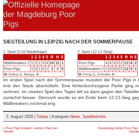
SIEGTEILUNG IN LEIPZIG NACH DER SOMMERPAUSE
1. Spiel (3:10-Niederlage):
2. Spiel (12:13-Sieg):
1
2
3
4
5
R
H
E
1
2
3
4
5
R
H
E
Wallbreakers 2
1
2
1
3
4
10
11
1
Poor Pigs
4
4
3
0
2
13
6
2
Poor Pigs
1
0
1
0
1
3
3
5
Wallbreakers 2
1
0
0
6
5
12
5
1
W
: Kellner,
L
: Bäthge,
S
: -
W
: König,
L
: Schindler,
S
: -
Im ersten Spiel nach der Sommerpause mussten die Poor Pigs in 
erst den Staub abschütteln: Eine fehlerdurchzogene Partie ging m
verloren. Im zweiten Spiel des Tages lief es dann gegen den Tabelle
zunächst besser. Dennoch wurde es am Ende beim 12:13-Sieg geg
Wallbreakers nochmal eng.
3. August 2025 |
Tobias
| Kategorie
News
,
Spielberichte
«
Poor Pigs festigen zweiten Platz der
Doppelsieg bringt Poor Pigs
Tabelle
Tabelle