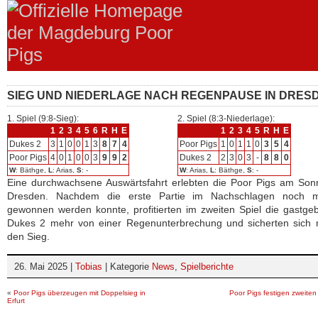
SIEG UND NIEDERLAGE NACH REGENPAUSE IN DRES
1. Spiel (9:8-Sieg):
2. Spiel (8:3-Niederlage):
1
2
3
4
5
6
R
H
E
1
2
3
4
5
R
H
E
Dukes 2
3
1
0
0
1
3
8
7
4
Poor Pigs
1
0
1
1
0
3
5
4
Poor Pigs
4
0
1
0
0
3
9
9
2
Dukes 2
2
3
0
3
-
8
8
0
W
: Bäthge,
L
: Arias,
S
: -
W
: Arias,
L
: Bäthge,
S
: -
Eine durchwachsene Auswärtsfahrt erlebten die Poor Pigs am Son
Dresden. Nachdem die erste Partie im Nachschlagen noch m
gewonnen werden konnte, profitierten im zweiten Spiel die gastg
Dukes 2 mehr von einer Regenunterbrechung und sicherten sich m
den Sieg.
26. Mai 2025 |
Tobias
| Kategorie
News
,
Spielberichte
«
Poor Pigs überzeugen mit Doppelsieg in
Poor Pigs festigen zweiten
Erfurt