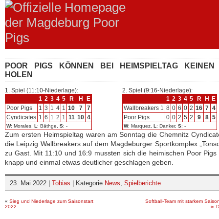
POOR PIGS KÖNNEN BEI HEIMSPIELTAG KEINEN 
HOLEN
1. Spiel (11:10-Niederlage):
2. Spiel (9:16-Niederlage):
1
2
3
4
5
R
H
E
1
2
3
4
5
R
H
E
Poor Pigs
1
3
1
4
1
10
7
7
Wallbreakers 1
8
0
6
0
2
16
7
4
Cyndicates
1
6
1
2
1
11
10
4
Poor Pigs
0
0
2
5
2
9
8
5
W
: Morales,
L
: Bäthge,
S
: -
W
: Marquez,
L
: Danker,
S
: -
Zum ersten Heimspieltag waren am Sonntag die Chemnitz Cyndicat
die Leipzig Wallbreakers auf dem Magdeburger Sportkomplex „Tons
zu Gast. Mit 11:10 und 16:9 mussten sich die heimischen Poor Pigs
knapp und einmal etwas deutlicher geschlagen geben.
23. Mai 2022 |
Tobias
| Kategorie
News
,
Spielberichte
«
Sieg und Niederlage zum Saisonstart
Softball-Team mit starkem Saiso
2022
in 