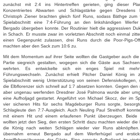
zunächst mit 2:4 ins Hintertreffen gerieten, ging dieser Pla
Konzentriertes Abwarten und Schlagstärke gegen Dresdens P
Christoph Ziener brachten gleich fünf Runs, sodass Bäthge zum 
Spielabschnitt eine 7:4-Führung an den linkshändigen Werfer
Bergado übergeben konnte. Der Routinier hielt die aggressiven Du
in Schach. Er musste zwar im vorletzten Abschnitt noch einmal zitt
einen Gegenpunkt zulassen, drei Runs durch die Poor-Pigs-Off
machten aber den Sack zum 10:6 zu.
Mit dem Momentum auf ihrer Seite wollten die Gastgeber auch die
Partie siegreich gestalten, wogegen sich die Gäste aus Sachsen
wehrten. Es entwickelte sich ein enges Spiel mit mehr
Führungswechseln. Zunächst erhielt Pitcher Daniel König im z
Spielabschnitt wenig Unterstützung von seinen Defensivkollegen,
die Elbflorenzer sich schnell auf 1:7 absetzen konnten. Gegen den 
aber ungenau werfenden Dresdner José Palmona wurde aber um
eine Aufholjagd gestartet. Angeführt von Michael Skocz, der im Sp
vier sicheren Hits für sechs Magdeburger Runs sorgte, besorgt
Schlagleute den 7:7-Ausgleich. Auch Neuling Paul Streithoff konnt
mit einem Hit und einem erlaufenen Punkt überzeugen. Beide
wollten jetzt den Sieg, den ersten Schritt dazu machten wieder die
die König nach weiten Schlägen wieder vier Runs abknöpften
übernahm erneut Bergado auf dem Werferhügel und erstick
Angriffsbemühungen der Gäste. Eine erneute Aufholjagd im viert