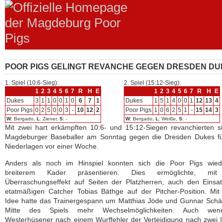
POOR PIGS GELINGT REVANCHE GEGEN DRESDEN D
1. Spiel (10:6-Sieg):
2. Spiel (15:12-Sieg):
1
2
3
4
5
6
7
R
H
E
1
2
3
4
5
6
7
R
H
E
Dukes
3
1
1
0
0
1
0
6
7
1
Dukes
1
5
1
4
0
0
1
12
13
4
Poor Pigs
0
2
5
0
0
3
-
10
12
2
Poor Pigs
1
0
6
2
5
1
-
15
14
3
W
: Bergado,
L
: Ziener,
S
: -
W
: Bergado,
L
: Weiße,
S
: -
Mit zwei hart erkämpften 10:6- und 15:12-Siegen revanchierten s
Magdeburger Baseballer am Sonntag gegen die Dresden Dukes fü
Niederlagen vor einer Woche.
Anders als noch im Hinspiel konnten sich die Poor Pigs wied
breiterem Kader präsentieren. Dies ermöglichte, mi
Überraschungseffekt auf Seiten der Platzherren, auch den Einsa
etatmäßigen Catcher Tobias Bäthge auf der Pitcher-Position. Mit
Idee hatte das Trainergespann um Matthias Jöde und Gunnar Schä
Mitte des Spiels mehr Wechselmöglichkeiten. Auch wen
Westerhüsener nach einem Wurffehler der Verteidigung nach zwei 