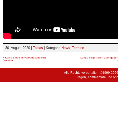
30. August 2020 |
Tobias
| Kategorie
News
,
Termine
«
Keine Siege im Verbandsduell mit
Lange mitgehalten aber gegen
Dresden
Alle Rechte vorbehalten. ©1999-202
Fragen, Kommentare und Anr