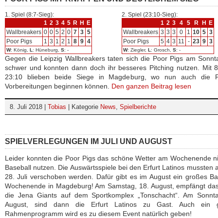
1. Spiel (8:7-Sieg):
2. Spiel (23:10-Sieg):
1
2
3
4
5
R
H
E
1
2
3
4
5
R
H
E
Wallbreakers
0
0
5
2
0
7
3
5
Wallbreakers
3
3
3
0
1
10
5
3
Poor Pigs
1
3
1
2
1
8
9
4
Poor Pigs
5
4
3
11
-
23
9
3
W
: König,
L
: Hüneburg,
S
: -
W
: Ziegler,
L
: Grosch,
S
: -
Gegen die Leipzig Wallbreakers taten sich die Poor Pigs am Sonnt
schwer und konnten dann doch ihr besseres Pitching nutzen. Mit 
23:10 blieben beide Siege in Magdeburg, wo nun auch die Pl
Vorbereitungen beginnen können.
Den ganzen Beitrag lesen
8. Juli 2018 |
Tobias
| Kategorie
News
,
Spielberichte
SPIELVERLEGUNGEN IM JULI UND AUGUST
Leider konnten die Poor Pigs das schöne Wetter am Wochenende ni
Baseball nutzen. Die Auswärtsspiele bei den Erfurt Latinos mussten 
28. Juli verschoben werden. Dafür gibt es im August ein großes Ba
Wochenende in Magdeburg! Am Samstag, 18. August, empfängt da
die Jena Giants auf dem Sportkomplex „Tonschacht“. Am Sonnta
August, sind dann die Erfurt Latinos zu Gast. Auch ein 
Rahmenprogramm wird es zu diesem Event natürlich geben!