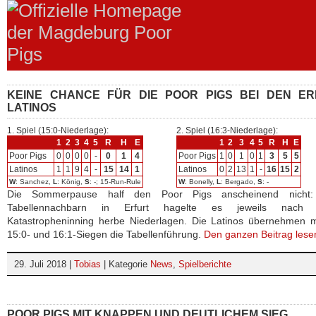
KEINE CHANCE FÜR DIE POOR PIGS BEI DEN ER
LATINOS
1. Spiel (15:0-Niederlage):
2. Spiel (16:3-Niederlage):
1
2
3
4
5
R
H
E
1
2
3
4
5
R
H
E
Poor Pigs
0
0
0
0
-
0
1
4
Poor Pigs
1
0
1
0
1
3
5
5
Latinos
1
1
9
4
-
15
14
1
Latinos
0
2
13
1
-
16
15
2
W
: Sanchez,
L
: König,
S
: -; 15-Run-Rule
W
: Bonelly,
L
: Bergado,
S
: -
Die Sommerpause half den Poor Pigs anscheinend nicht
Tabellennachbarn in Erfurt hagelte es jeweils nach 
Katastropheninning herbe Niederlagen. Die Latinos übernehmen m
15:0- und 16:1-Siegen die Tabellenführung.
Den ganzen Beitrag lese
29. Juli 2018 |
Tobias
| Kategorie
News
,
Spielberichte
POOR PIGS MIT KNAPPEN UND DEUTLICHEM SIEG