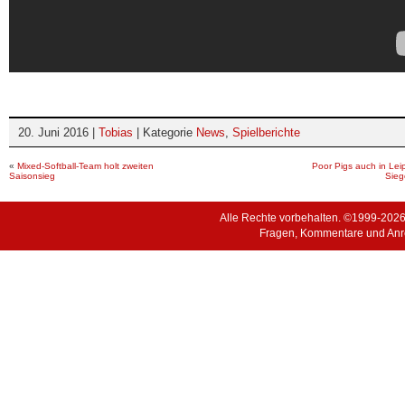
20. Juni 2016 |
Tobias
| Kategorie
News
,
Spielberichte
«
Mixed-Softball-Team holt zweiten
Poor Pigs auch in Lei
Saisonsieg
Sieg
Alle Rechte vorbehalten. ©1999-202
Fragen, Kommentare und Anr