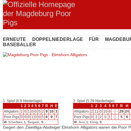
ERNEUTE DOPPELNIEDERLAGE FÜR MAGDEBU
BASEBALLER
1. Spiel (6:9-Niederlage):
2. Spiel (5:29-Niederlage):
1
2
3
4
5
6
7
R
H
E
1
2
3
4
5
6
7
R
H
Alligators
1
0
1
0
0
5
2
9
10
3
Alligators
2
11
0
10
6
-
-
29
24
Poor Pigs
0
0
0
1
0
0
5
6
9
7
Poor Pigs
0
2
2
0
1
-
-
5
6
W
: Scherfisee,
L
: Bergado,
S
: -
W
: Jens,
L
: König,
S
: -
Gegen den Zweitliga-Absteiger Elmshorn Alligators waren die Poor 