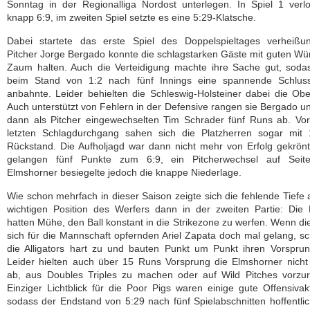
Sonntag in der Regionalliga Nordost unterlegen. In Spiel 1 ver
knapp 6:9, im zweiten Spiel setzte es eine 5:29-Klatsche.
Dabei startete das erste Spiel des Doppelspieltages verheißung
Pitcher Jorge Bergado konnte die schlagstarken Gäste mit guten Wü
Zaum halten. Auch die Verteidigung machte ihre Sache gut, soda
beim Stand von 1:2 nach fünf Innings eine spannende Schlus
anbahnte. Leider behielten die Schleswig-Holsteiner dabei die Ob
Auch unterstützt von Fehlern in der Defensive rangen sie Bergado 
dann als Pitcher eingewechselten Tim Schrader fünf Runs ab. Vo
letzten Schlagdurchgang sahen sich die Platzherren sogar mit 
Rückstand. Die Aufholjagd war dann nicht mehr von Erfolg gekrön
gelangen fünf Punkte zum 6:9, ein Pitcherwechsel auf Seit
Elmshorner besiegelte jedoch die knappe Niederlage.
Wie schon mehrfach in dieser Saison zeigte sich die fehlende Tiefe 
wichtigen Position des Werfers dann in der zweiten Partie: Die 
hatten Mühe, den Ball konstant in die Strikezone zu werfen. Wenn d
sich für die Mannschaft opfernden Ariel Zapata doch mal gelang, s
die Alligators hart zu und bauten Punkt um Punkt ihren Vorspru
Leider hielten auch über 15 Runs Vorsprung die Elmshorner nich
ab, aus Doubles Triples zu machen oder auf Wild Pitches vorzur
Einziger Lichtblick für die Poor Pigs waren einige gute Offensivak
sodass der Endstand von 5:29 nach fünf Spielabschnitten hoffentlic