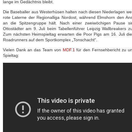
lange im Gedächtnis bleibt.
Die Baseballer aus Westerhüsen halten nach diesen Niederlagen wei
rote Laterne der Regionalliga Nordost, während Elmshorn den An
an die Spitzengruppe hält. Nach einer zweiwöchigen Pause si
Ottostädter am 9. Juli beim Tabellenführer Leipzig Wallbreakers z
Zum nächsten Heimspieltag erwarten die Poor Pigs am 16. Juli die
Roadrunners auf dem Sportkomplex „Tonschacht“.
Vielen Dank an das Team von
MDF.1
für den Fernsehbericht zu u
Spieltag: