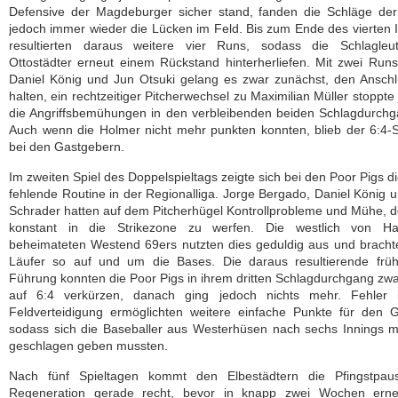
Defensive der Magdeburger sicher stand, fanden die Schläge der
jedoch immer wieder die Lücken im Feld. Bis zum Ende des vierten 
resultierten daraus weitere vier Runs, sodass die Schlagleu
Ottostädter erneut einem Rückstand hinterherliefen. Mit zwei Run
Daniel König und Jun Otsuki gelang es zwar zunächst, den Ansch
halten, ein rechtzeitiger Pitcherwechsel zu Maximilian Müller stoppte
die Angriffsbemühungen in den verbleibenden beiden Schlagdurch
Auch wenn die Holmer nicht mehr punkten konnten, blieb der 6:4-
bei den Gastgebern.
Im zweiten Spiel des Doppelspieltags zeigte sich bei den Poor Pigs d
fehlende Routine in der Regionalliga. Jorge Bergado, Daniel König 
Schrader hatten auf dem Pitcherhügel Kontrollprobleme und Mühe, d
konstant in die Strikezone zu werfen. Die westlich von H
beheimateten Westend 69ers nutzten dies geduldig aus und bracht
Läufer so auf und um die Bases. Die daraus resultierende früh
Führung konnten die Poor Pigs in ihrem dritten Schlagdurchgang zw
auf 6:4 verkürzen, danach ging jedoch nichts mehr. Fehler 
Feldverteidigung ermöglichten weitere einfache Punkte für den 
sodass sich die Baseballer aus Westerhüsen nach sechs Innings m
geschlagen geben mussten.
Nach fünf Spieltagen kommt den Elbestädtern die Pfingstpau
Regeneration gerade recht, bevor in knapp zwei Wochen erne