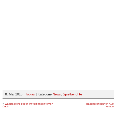
8. Mai 2016 |
Tobias
| Kategorie
News
,
Spielberichte
«
Wallbreakers siegen im verbandsinternen
Baseballer können Ausfä
Duell
kompe