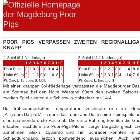
POOR PIGS VERPASSEN ZWEITEN REGIONALLIGA-
KNAPP
1. Spiel (6:4-Niederlage):
2. Spiel (14:4-Niederlage):
1
2
3
4
5
6
7
R
H
E
1
2
3
4
5
6
7
R
H
E
Poor Pigs
0
2
0
0
2
0
0
4
4
1
Poor Pigs
0
2
2
0
0
0
-
4
8
8
Holm 69ers
2
1
1
2
0
0
-
6
8
3
Holm 69ers
3
3
3
1
0
4
-
14
7
0
W
: Otto,
L
: Bergado,
S
: Müller
W
: Kruse,
L
: Bergado,
S
: -
Mit einer knappen 6:4-Niederlage verpassten die Magdeburger Bas
am Sonntag bei den Holm Westend 69ers den zweiten Saisonsi
zweiten Spiel siegten die Schleswig-Holsteiner mit 14:4.
Bei frühsommerlichen Temperaturen zeichnete sich im Elms
„Alligators Ballpark“, in dem das Team aus Holm seine Heimspiele au
eine spannende erste Partie ab. Die erste Führung konnten die Ga
erlaufen, nachdem sie Poor-Pigs-Pitcher Jorge Bergado gleich zw
abnahmen. Alexis Izquierdo und Tim Schrader konnten im z
Schlagdurchgang jedoch postwendend ausgleichen. Auch we