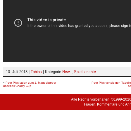
10. Juli 2013 |
Tobias
| Kategorie
News
,
Spielberichte
«
Poor Pigs laden zum 1. Magdeburger
Poor Pigs verteidigen Tabell
Baseball Charity Cup
s
Alle Rechte vorbehalten. ©1999-202
Fragen, Kommentare und Anr