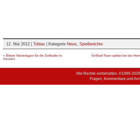
12. Mai 2012 |
Tobias
| Kategorie
News
,
Spielberichte
«
Bittere Niederlagen für die Softballer in
Softball-Team splittet bei der He
Dresden
Alle Rechte vorbehalten. ©1999-202
Fragen, Kommentare und Anr