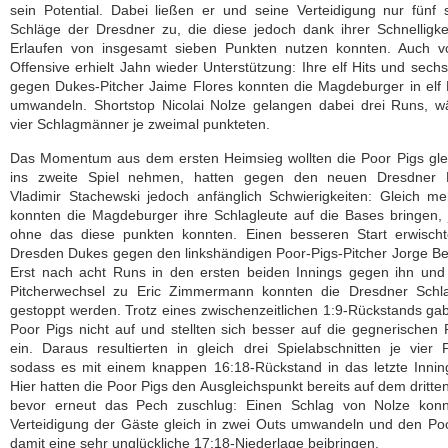
sein Potential. Dabei ließen er und seine Verteidigung nur fünf 
Schläge der Dresdner zu, die diese jedoch dank ihrer Schnelligk
Erlaufen von insgesamt sieben Punkten nutzen konnten. Auch v
Offensive erhielt Jahn wieder Unterstützung: Ihre elf Hits und sech
gegen Dukes-Pitcher Jaime Flores konnten die Magdeburger in elf
umwandeln. Shortstop Nicolai Nolze gelangen dabei drei Runs, w
vier Schlagmänner je zweimal punkteten.
Das Momentum aus dem ersten Heimsieg wollten die Poor Pigs gle
ins zweite Spiel nehmen, hatten gegen den neuen Dresdner P
Vladimir Stachewski jedoch anfänglich Schwierigkeiten: Gleich m
konnten die Magdeburger ihre Schlagleute auf die Bases bringen,
ohne das diese punkten konnten. Einen besseren Start erwischt
Dresden Dukes gegen den linkshändigen Poor-Pigs-Pitcher Jorge B
Erst nach acht Runs in den ersten beiden Innings gegen ihn und
Pitcherwechsel zu Eric Zimmermann konnten die Dresdner Schla
gestoppt werden. Trotz eines zwischenzeitlichen 1:9-Rückstands ga
Poor Pigs nicht auf und stellten sich besser auf die gegnerischen 
ein. Daraus resultierten in gleich drei Spielabschnitten je vier 
sodass es mit einem knappen 16:18-Rückstand in das letzte Innin
Hier hatten die Poor Pigs den Ausgleichspunkt bereits auf dem dritte
bevor erneut das Pech zuschlug: Einen Schlag von Nolze konn
Verteidigung der Gäste gleich in zwei Outs umwandeln und den Po
damit eine sehr unglückliche 17:18-Niederlage beibringen.