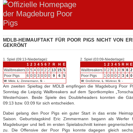
MDLB-HEIMAUFTAKT FÜR POOR PIGS NICHT VON E
GEKRÖNT
1. Spiel (09:13-Niederlage):
2. Spiel (03:09-Niederlage):
1
2
3
4
5
6
7
R
H
E
1
2
3
4
5
R
H
E
Wallbreakers
0
5
4
0
0
2
2
13
15
5
Wallbreakers
0
2
6
1
0
9
8
2
Poor Pigs
6
0
0
3
0
0
0
9
6
5
Poor Pigs
1
0
0
0
2
3
4
0
W
: Milde,
L
: Zimmermann,
S
: -
W
: Großöhme,
L
: Würkner,
S
: -
Am zweiten Spieltag der MDLB empfingen die Magdeburg Poor P
Sonntag die Leipzig Wallbreakers auf dem Sportkomplex „Tonscha
Westerhüsen. Beide Spiele des Doubleheaders konnten die Gäs
09:13 bzw. 03:09 für sich entscheiden.
Dabei gelang den Poor Pigs ein guter Start in das erste Heimsp
Saison. Geburtstagskind Eric Zimmermann begann als Werfer f
Magdeburger und ließ im ersten Spielabschnitt keinen gegnerische
zu. Die Offensive der Poor Pigs konnte dagegen gleich sech