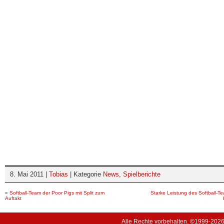
8. Mai 2011 |
Tobias
| Kategorie
News
,
Spielberichte
«
Softball-Team der Poor Pigs mit Split zum
Starke Leistung des Softball-Te
Auftakt
Alle Rechte vorbehalten. ©1999-202