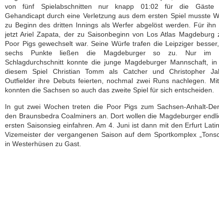
von fünf Spielabschnitten nur knapp 01:02 für die Gäste 
Gehandicapt durch eine Verletzung aus dem ersten Spiel musste 
zu Beginn des dritten Innings als Werfer abgelöst werden. Für ihn 
jetzt Ariel Zapata, der zu Saisonbeginn von Los Atlas Magdeburg
Poor Pigs gewechselt war. Seine Würfe trafen die Leipziger besser,
sechs Punkte ließen die Magdeburger so zu. Nur im le
Schlagdurchschnitt konnte die junge Magdeburger Mannschaft, in
diesem Spiel Christian Tomm als Catcher und Christopher Ja
Outfielder ihre Debuts feierten, nochmal zwei Runs nachlegen. Mi
konnten die Sachsen so auch das zweite Spiel für sich entscheiden.
In gut zwei Wochen treten die Poor Pigs zum Sachsen-Anhalt-Der
den Braunsbedra Coalminers an. Dort wollen die Magdeburger endl
ersten Saisonsieg einfahren. Am 4. Juni ist dann mit den Erfurt Lati
Vizemeister der vergangenen Saison auf dem Sportkomplex „Tonsc
in Westerhüsen zu Gast.