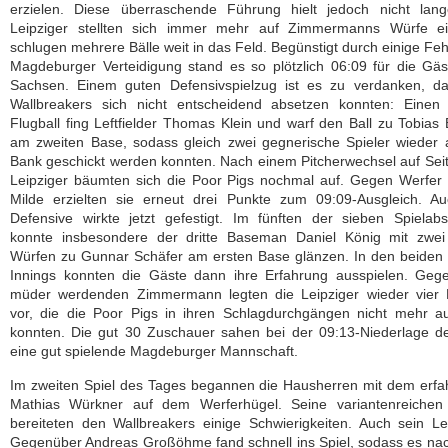
erzielen. Diese überraschende Führung hielt jedoch nicht lang
Leipziger stellten sich immer mehr auf Zimmermanns Würfe e
schlugen mehrere Bälle weit in das Feld. Begünstigt durch einige Feh
Magdeburger Verteidigung stand es so plötzlich 06:09 für die Gä
Sachsen. Einem guten Defensivspielzug ist es zu verdanken, da
Wallbreakers sich nicht entscheidend absetzen konnten: Einen
Flugball fing Leftfielder Thomas Klein und warf den Ball zu Tobias
am zweiten Base, sodass gleich zwei gegnerische Spieler wieder 
Bank geschickt werden konnten. Nach einem Pitcherwechsel auf Sei
Leipziger bäumten sich die Poor Pigs nochmal auf. Gegen Werfer
Milde erzielten sie erneut drei Punkte zum 09:09-Ausgleich. Au
Defensive wirkte jetzt gefestigt. Im fünften der sieben Spielabs
konnte insbesondere der dritte Baseman Daniel König mit zwei
Würfen zu Gunnar Schäfer am ersten Base glänzen. In den beiden 
Innings konnten die Gäste dann ihre Erfahrung ausspielen. Geg
müder werdenden Zimmermann legten die Leipziger wieder vier 
vor, die die Poor Pigs in ihren Schlagdurchgängen nicht mehr a
konnten. Die gut 30 Zuschauer sahen bei der 09:13-Niederlage d
eine gut spielende Magdeburger Mannschaft.
Im zweiten Spiel des Tages begannen die Hausherren mit dem erf
Mathias Würkner auf dem Werferhügel. Seine variantenreichen
bereiteten den Wallbreakers einige Schwierigkeiten. Auch sein Le
Gegenüber Andreas Großöhme fand schnell ins Spiel, sodass es na