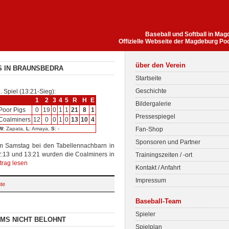
Baseball und Softball in Ma
Offizielle Webseite der Magdeburg Po
über den Verein
S IN BRAUNSBEDRA
Startseite
Geschichte
. Spiel (13:21-Sieg):
1
2
3
4
5
R
H
E
Bildergalerie
Poor Pigs
0
19
0
1
1
21
8
1
Pressespiegel
Coalminers
12
0
0
1
0
13
10
4
W
: Zapata,
L
: Amaya,
S
: -
Fan-Shop
Sponsoren und Partner
am Samstag bei den Tabellennachbarn in
2:13 und 13:21 wurden die Coalminers in
Trainingszeiten / -ort
trag lesen
Kontakt / Anfahrt
Impressum
hte
Baseball-Team
Spieler
AMS NICHT BELOHNT
Spielplan