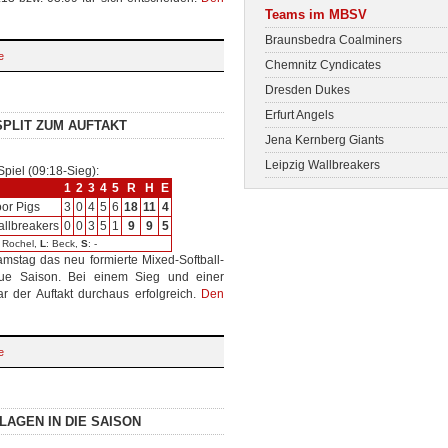
Teams im MBSV
Braunsbedra Coalminers
e
Chemnitz Cyndicates
Dresden Dukes
Erfurt Angels
SPLIT ZUM AUFTAKT
Jena Kernberg Giants
Leipzig Wallbreakers
Spiel (09:18-Sieg):
1
2
3
4
5
R
H
E
or Pigs
3
0
4
5
6
18
11
4
llbreakers
0
0
3
5
1
9
9
5
: Rochel,
L
: Beck,
S
: -
mstag das neu formierte Mixed-Softball-
ue Saison. Bei einem Sieg und einer
r der Auftakt durchaus erfolgreich.
Den
e
LAGEN IN DIE SAISON