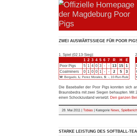
ZWEI AUSWÄRTSSIEGE FÜR POOR PIG
1. Spiel (02:13-Sieg):
2
1
2
3
4
5
6
7
R
H
E
Poor Pigs
5
1
4
0
3
-
-
13
15
1
Coalminers
0
1
0
0
1
-
-
2
5
3
W
: Bergado,
L
: Perez Morales,
S
: -, 10-Run-Rule
Die Baseballer der Poor Pigs konnten sich 
Braunsbedra mit zwei Siegen behaupten. Mit 
einen Schockzustand versetzt.
Den ganzen Bei
28. Mai 2011 |
Tobias
| Kategorie
News
,
Spielberic
STARKE LEISTUNG DES SOFTBALL-TE