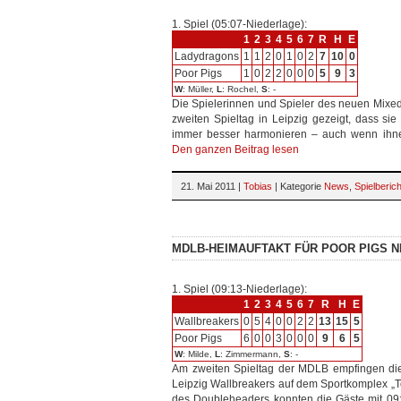
1. Spiel (05:07-Niederlage):
1
2
3
4
5
6
7
R
H
E
Ladydragons
1
1
2
0
1
0
2
7
10
0
Poor Pigs
1
0
2
2
0
0
0
5
9
3
W
: Müller,
L
: Rochel,
S
: -
Die Spielerinnen und Spieler des neuen Mixe
zweiten Spieltag in Leipzig gezeigt, dass 
immer besser harmonieren – auch wenn ihne
Den ganzen Beitrag lesen
21. Mai 2011 |
Tobias
| Kategorie
News
,
Spielberic
MDLB-HEIMAUFTAKT FÜR POOR PIGS 
1. Spiel (09:13-Niederlage):
1
2
3
4
5
6
7
R
H
E
Wallbreakers
0
5
4
0
0
2
2
13
15
5
Poor Pigs
6
0
0
3
0
0
0
9
6
5
W
: Milde,
L
: Zimmermann,
S
: -
Am zweiten Spieltag der MDLB empfingen di
Leipzig Wallbreakers auf dem Sportkomplex „T
des Doubleheaders konnten die Gäste mit 09: