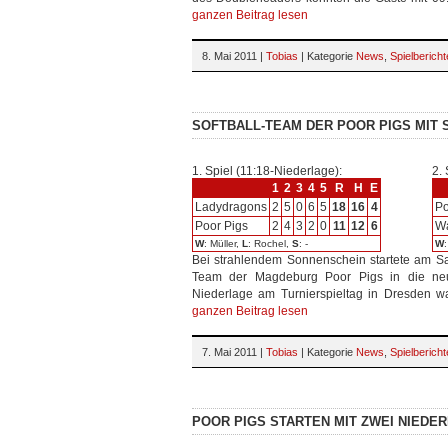
ganzen Beitrag lesen
8. Mai 2011 |
Tobias
| Kategorie
News
,
Spielbericht
SOFTBALL-TEAM DER POOR PIGS MIT 
1. Spiel (11:18-Niederlage):
2. 
1
2
3
4
5
R
H
E
Ladydragons
2
5
0
6
5
18
16
4
Po
Poor Pigs
2
4
3
2
0
11
12
6
Wa
W
: Müller,
L
: Rochel,
S
: -
W
Bei strahlendem Sonnenschein startete am Sa
Team der Magdeburg Poor Pigs in die ne
Niederlage am Turnierspieltag in Dresden wa
ganzen Beitrag lesen
7. Mai 2011 |
Tobias
| Kategorie
News
,
Spielbericht
POOR PIGS STARTEN MIT ZWEI NIEDER