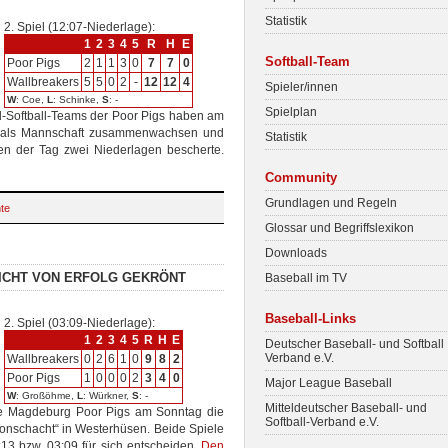
Statistik
2. Spiel (12:07-Niederlage):
1
2
3
4
5
R
H
E
Softball-Team
Poor Pigs
2
1
1
3
0
7
7
0
Wallbreakers
5
5
0
2
-
12
12
4
Spieler/innen
W
: Coe,
L
: Schinke,
S
: -
Spielplan
d-Softball-Teams der Poor Pigs haben am
sie als Mannschaft zusammenwachsen und
Statistik
n der Tag zwei Niederlagen bescherte.
Community
Grundlagen und Regeln
hte
Glossar und Begriffslexikon
Downloads
NICHT VON ERFOLG GEKRÖNT
Baseball im TV
Baseball-Links
2. Spiel (03:09-Niederlage):
1
2
3
4
5
R
H
E
Deutscher Baseball- und Softball
Verband e.V.
Wallbreakers
0
2
6
1
0
9
8
2
Poor Pigs
1
0
0
0
2
3
4
0
Major League Baseball
W
: Großöhme,
L
: Würkner,
S
: -
Mitteldeutscher Baseball- und
e Magdeburg Poor Pigs am Sonntag die
Softball-Verband e.V.
onschacht“ in Westerhüsen. Beide Spiele
13 bzw. 03:09 für sich entscheiden.
Den