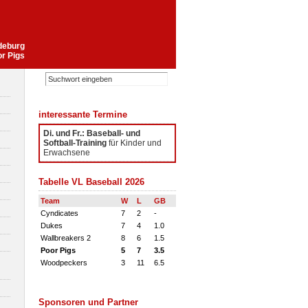
gdeburg
or Pigs
interessante Termine
Di. und Fr.: Baseball- und
Softball-Training
für Kinder und
Erwachsene
Tabelle VL Baseball 2026
Team
W
L
GB
Cyndicates
7
2
-
Dukes
7
4
1.0
Wallbreakers 2
8
6
1.5
Poor Pigs
5
7
3.5
Woodpeckers
3
11
6.5
Sponsoren und Partner