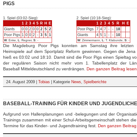
PIGS
1. Spiel (03:02-Sieg):
2. Spiel (10:18-Sieg):
1
2
3
4
5
R
H
E
1
2
3
4
5
R
H
E
Giants
0
0
2
0
0
2
5
2
Poor Pigs
7
4
7
-
-
18
Poor Pigs
1
0
0
2
-
3
5
1
Giants
4
5
1
-
-
10
W
: Enke,
L
: Regner,
S
: -
W
: Zimmermann,
L
: T. Klabunde,
S
: -
Die Magdeburg Poor Pigs konnten am Samstag ihre letzten 
Heimspiele auf dem Sportplatz Reform gewinnen. Gegen die Jena 
hieß es 03:02 und 18:10. Damit sind die Poor Pigs einen Spieltag v
der regulären Saison nicht mehr vom 1. Tabellenplatz der Länd
Baseball Mitteldeutschland zu verdrängen.
Den ganzen Beitrag lesen
24. August 2009 |
Tobias
| Kategorie
News
,
Spielberichte
BASEBALL-TRAINING FÜR KINDER UND JUGENDLICH
Aufgrund von Hallenplanungen und -belegungen und der Organisat
Trainings zusammen mit einer Schul-Arbeitsgemeinschaft stehen di
Termine für das Kinder- und Jugendtraining fest.
Den ganzen Beitrag