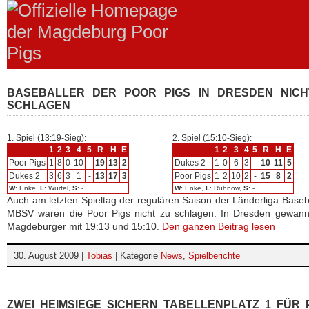
BASEBALLER DER POOR PIGS IN DRESDEN NICH
SCHLAGEN
1. Spiel (13:19-Sieg):
2. Spiel (15:10-Sieg):
1
2
3
4
5
R
H
E
1
2
3
4
5
R
H
E
Poor Pigs
1
8
0
10
-
19
13
2
Dukes 2
1
0
6
3
-
10
11
5
Dukes 2
3
6
3
1
-
13
17
3
Poor Pigs
1
2
10
2
-
15
8
2
W
: Enke,
L
: Würfel,
S
: -
W
: Enke,
L
: Ruhnow,
S
: -
Auch am letzten Spieltag der regulären Saison der Länderliga Baseb
MBSV waren die Poor Pigs nicht zu schlagen. In Dresden gewann
Magdeburger mit 19:13 und 15:10.
Den ganzen Beitrag lesen
30. August 2009 |
Tobias
| Kategorie
News
,
Spielberichte
ZWEI HEIMSIEGE SICHERN TABELLENPLATZ 1 FÜR