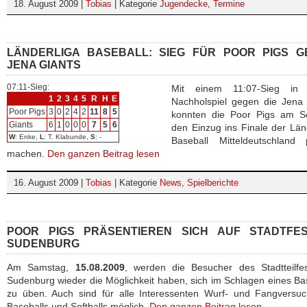
18. August 2009 |
Tobias
| Kategorie
Jugendecke
,
Termine
LÄNDERLIGA BASEBALL: SIEG FÜR POOR PIGS G
JENA GIANTS
07:11-Sieg:
Mit einem 11:07-Sieg in
1
2
3
4
5
R
H
E
Nachholspiel gegen die Jena 
Poor Pigs
3
0
2
4
2
11
8
5
konnten die Poor Pigs am S
Giants
6
1
0
0
0
7
5
6
den Einzug ins Finale der Län
W
: Enke,
L
: T. Klabunde,
S
: -
Baseball Mitteldeutschland p
machen.
Den ganzen Beitrag lesen
16. August 2009 |
Tobias
| Kategorie
News
,
Spielberichte
POOR PIGS PRÄSENTIEREN SICH AUF STADTFES
SUDENBURG
Am Samstag,
15.08.2009
, werden die Besucher des Stadtteilfes
Sudenburg wieder die Möglichkeit haben, sich im Schlagen eines Ba
zu üben. Auch sind für alle Interessenten Wurf- und Fangversuc
Baseballs und Softballs möglich.
Den ganzen Beitrag lesen