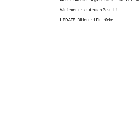
Mehr Informationen gibt es auf der Webseite d
Wir freuen uns auf euren Besuch!
UPDATE:
Bilder und Eindrücke: