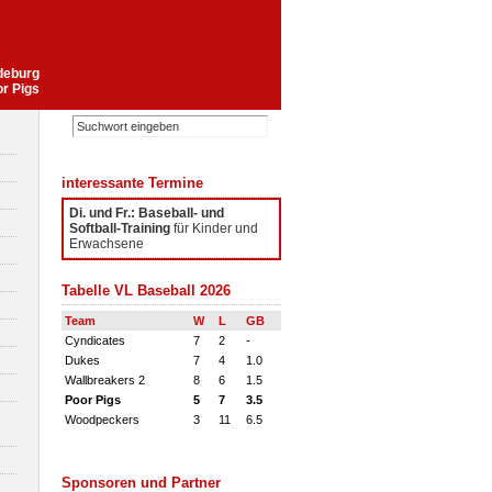
gdeburg
or Pigs
interessante Termine
Di. und Fr.: Baseball- und
Softball-Training
für Kinder und
Erwachsene
Tabelle VL Baseball 2026
Team
W
L
GB
Cyndicates
7
2
-
Dukes
7
4
1.0
Wallbreakers 2
8
6
1.5
Poor Pigs
5
7
3.5
Woodpeckers
3
11
6.5
Sponsoren und Partner