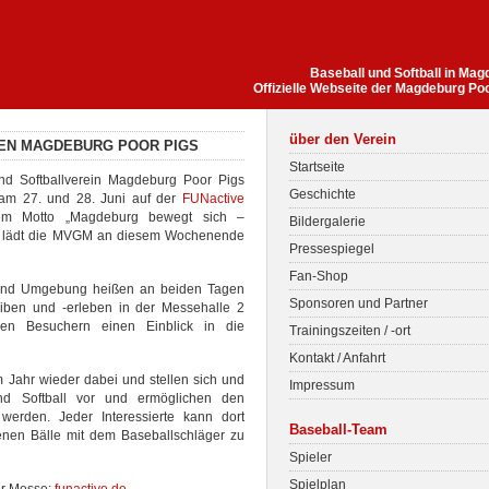
Baseball und Softball in Ma
Offizielle Webseite der Magdeburg Po
über den Verein
DEN MAGDEBURG POOR PIGS
Startseite
nd Softballverein Magdeburg Poor Pigs
Geschichte
h am 27. und 28. Juni auf der
FUNactive
em Motto „Magdeburg bewegt sich –
Bildergalerie
t“ lädt die MVGM an diesem Wochenende
Pressespiegel
Fan-Shop
und Umgebung heißen an beiden Tagen
Sponsoren und Partner
iben und -erleben in der Messehalle 2
en Besuchern einen Einblick in die
Trainingszeiten / -ort
Kontakt / Anfahrt
 Jahr wieder dabei und stellen sich und
Impressum
nd Softball vor und ermöglichen den
werden. Jeder Interessierte kann dort
Baseball-Team
enen Bälle mit dem Baseballschläger zu
Spieler
Spielplan