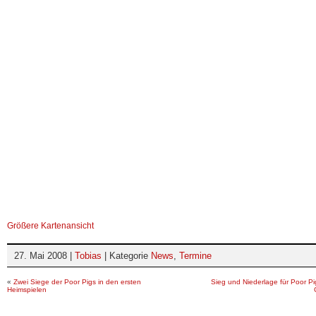
Größere Kartenansicht
27. Mai 2008 |
Tobias
| Kategorie
News
,
Termine
«
Zwei Siege der Poor Pigs in den ersten
Sieg und Niederlage für Poor P
Heimspielen