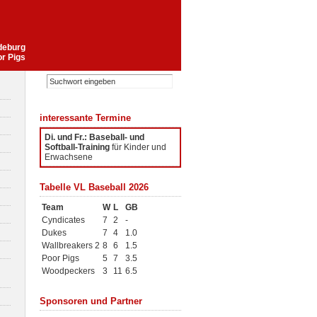
gdeburg
or Pigs
interessante Termine
Di. und Fr.: Baseball- und
Softball-Training
für Kinder und
Erwachsene
Tabelle VL Baseball 2026
Team
W
L
GB
Cyndicates
7
2
-
Dukes
7
4
1.0
Wallbreakers 2
8
6
1.5
Poor Pigs
5
7
3.5
Woodpeckers
3
11
6.5
Sponsoren und Partner