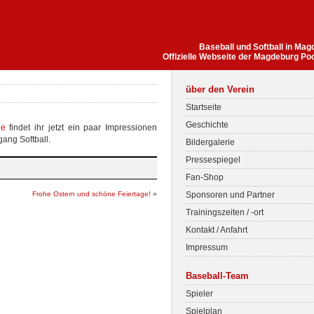
Baseball und Softball in Ma
Offizielle Webseite der Magdeburg Po
über den Verein
Startseite
Geschichte
ie
findet ihr jetzt ein paar Impressionen
ang Softball.
Bildergalerie
Pressespiegel
Fan-Shop
Frohe Ostern und schöne Feiertage!
»
Sponsoren und Partner
Trainingszeiten / -ort
Kontakt / Anfahrt
Impressum
Baseball-Team
Spieler
Spielplan