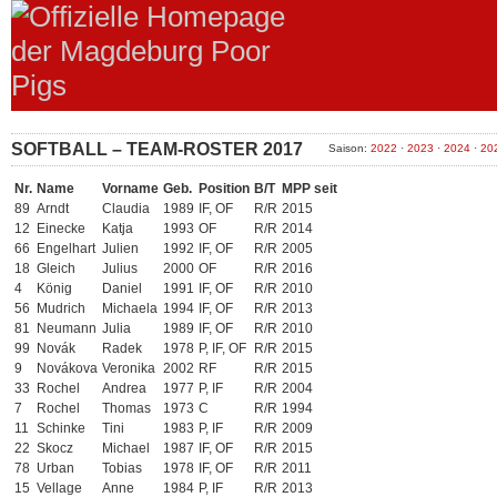
SOFTBALL – TEAM-ROSTER 2017
Saison:
2022
·
2023
·
2024
·
20
Nr.
Name
Vorname
Geb.
Position
B/T
MPP seit
89
Arndt
Claudia
1989
IF, OF
R/R
2015
12
Einecke
Katja
1993
OF
R/R
2014
66
Engelhart
Julien
1992
IF, OF
R/R
2005
18
Gleich
Julius
2000
OF
R/R
2016
4
König
Daniel
1991
IF, OF
R/R
2010
56
Mudrich
Michaela
1994
IF, OF
R/R
2013
81
Neumann
Julia
1989
IF, OF
R/R
2010
99
Novák
Radek
1978
P, IF, OF
R/R
2015
9
Novákova
Veronika
2002
RF
R/R
2015
33
Rochel
Andrea
1977
P, IF
R/R
2004
7
Rochel
Thomas
1973
C
R/R
1994
11
Schinke
Tini
1983
P, IF
R/R
2009
22
Skocz
Michael
1987
IF, OF
R/R
2015
78
Urban
Tobias
1978
IF, OF
R/R
2011
15
Vellage
Anne
1984
P, IF
R/R
2013