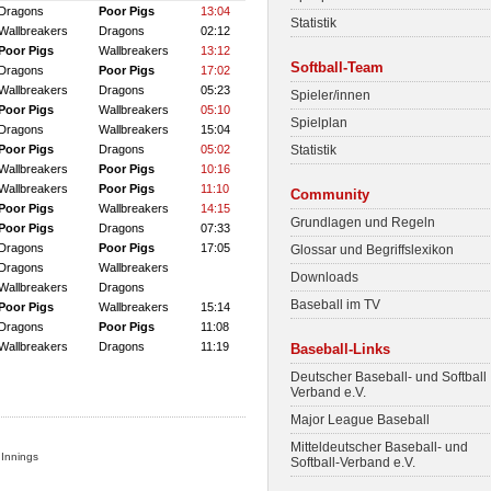
Dragons
Poor Pigs
13:04
Statistik
Wallbreakers
Dragons
02:12
Poor Pigs
Wallbreakers
13:12
Softball-Team
Dragons
Poor Pigs
17:02
Wallbreakers
Dragons
05:23
Spieler/innen
Poor Pigs
Wallbreakers
05:10
Spielplan
Dragons
Wallbreakers
15:04
Poor Pigs
Dragons
05:02
Statistik
Wallbreakers
Poor Pigs
10:16
Wallbreakers
Poor Pigs
11:10
Community
Poor Pigs
Wallbreakers
14:15
Grundlagen und Regeln
Poor Pigs
Dragons
07:33
Dragons
Poor Pigs
17:05
Glossar und Begriffslexikon
Dragons
Wallbreakers
Downloads
Wallbreakers
Dragons
Baseball im TV
Poor Pigs
Wallbreakers
15:14
Dragons
Poor Pigs
11:08
Wallbreakers
Dragons
11:19
Baseball-Links
Deutscher Baseball- und Softball
Verband e.V.
Major League Baseball
Mitteldeutscher Baseball- und
 Innings
Softball-Verband e.V.