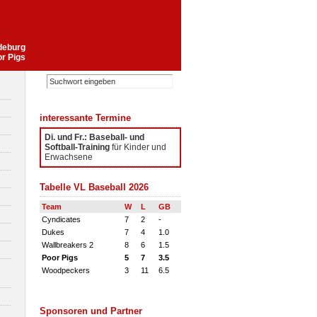
gdeburg
or Pigs
interessante Termine
Di. und Fr.: Baseball- und
Softball-Training
für Kinder und
Erwachsene
Tabelle VL Baseball 2026
Team
W
L
GB
Cyndicates
7
2
-
Dukes
7
4
1.0
Wallbreakers 2
8
6
1.5
Poor Pigs
5
7
3.5
Woodpeckers
3
11
6.5
Sponsoren und Partner