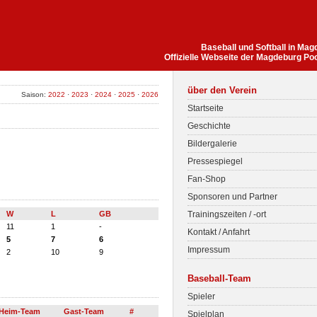
Baseball und Softball in Ma
Offizielle Webseite der Magdeburg Po
über den Verein
Saison:
2022
·
2023
·
2024
·
2025
·
2026
Startseite
Geschichte
Bildergalerie
Pressespiegel
Fan-Shop
Sponsoren und Partner
W
L
GB
Trainingszeiten / -ort
11
1
-
Kontakt / Anfahrt
5
7
6
Impressum
2
10
9
Baseball-Team
Spieler
Heim-Team
Gast-Team
#
Spielplan