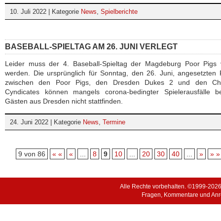
10. Juli 2022 | Kategorie
News
,
Spielberichte
BASEBALL-SPIELTAG AM 26. JUNI VERLEGT
Leider muss der 4. Baseball-Spieltag der Magdeburg Poor Pigs v
werden. Die ursprünglich für Sonntag, den 26. Juni, angesetzten 
zwischen den Poor Pigs, den Dresden Dukes 2 und den Ch
Cyndicates können mangels corona-bedingter Spielerausfälle b
Gästen aus Dresden nicht stattfinden.
24. Juni 2022 | Kategorie
News
,
Termine
9 von 86
« «
«
...
8
9
10
...
20
30
40
...
»
» »
Alle Rechte vorbehalten. ©1999-202
Fragen, Kommentare und Anr