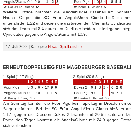
Angels/Giants
0
1
0
0
-
1
2
8
Poor Pigs
1
0
3
4
-
8
5
4
W
: Danker,
L
: Labrada,
S
: -
W
: König,
L
: Morales,
S
: -
Weitere Erfolge brachten die Magdeburger Baseball am Sonnta
Hause. Gegen die SG Erfurt Angels/Jena Giants hieß es a
ungefährdet 1:22 und gegen die gastgebenden Chemnitz Cyndicates
sich das Team mit 8:4 durch. Im Duell der beiden Unterlegenen sieg
Cyndicates gegen die Angels/Giants mit 10:9.
17. Juli 2022 | Kategorie
News
,
Spielberichte
ERNEUT DOPPELSIEG FÜR MAGDEBURGER BASEBAL
1. Spiel (1:17-Sieg):
2. Spiel (20:6-Sieg):
1
2
3
4
5
R
H
E
1
2
3
4
5
R
H
E
Poor Pigs
5
3
3
6
-
17
9
0
Dukes 2
0
1
3
2
-
6
2
6
Angels/Giants
0
1
0
0
-
1
1
5
Poor Pigs
9
0
11
-
-
20
7
1
W
: König,
L
: Sang,
S
: -
W
: Danker,
L
: Herbert,
S
: -
Am Sonntag konnten die Poor Pigs beim Spieltag in Dresden erne
Siege einfahren. Bei der SG Erfurt Angels/Jena Giants hieß es 
1:17, gegen die Dresden Dukes 2 brannte mit 20:6 nichts an. Die
Partie des Tages konnten die Angels/Giants mit 24:9 gegen Dres
sich verbuchen.