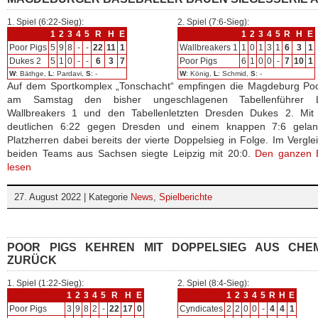
1. Spiel (6:22-Sieg):
2. Spiel (7:6-Sieg):
1
2
3
4
5
R
H
E
1
2
3
4
5
R
H
E
Poor Pigs
5
9
8
-
-
22
11
1
Wallbreakers 1
1
0
1
3
1
6
3
1
Dukes 2
5
1
0
-
-
6
3
7
Poor Pigs
6
1
0
0
-
7
10
1
W
: Bäthge,
L
: Pardavi,
S
: -
W
: König,
L
: Schmid,
S
: -
Auf dem Sportkomplex „Tonschacht“ empfingen die Magdeburg Poo
am Samstag den bisher ungeschlagenen Tabellenführer L
Wallbreakers 1 und den Tabellenletzten Dresden Dukes 2. Mit
deutlichen 6:22 gegen Dresden und einem knappen 7:6 gela
Platzherren dabei bereits der vierte Doppelsieg in Folge. Im Vergle
beiden Teams aus Sachsen siegte Leipzig mit 20:0.
Den ganzen B
lesen
27. August 2022 | Kategorie
News
,
Spielberichte
POOR PIGS KEHREN MIT DOPPELSIEG AUS CHEM
ZURÜCK
1. Spiel (1:22-Sieg):
2. Spiel (8:4-Sieg):
1
2
3
4
5
R
H
E
1
2
3
4
5
R
H
E
Poor Pigs
3
9
8
2
-
22
17
0
Cyndicates
2
2
0
0
-
4
4
1