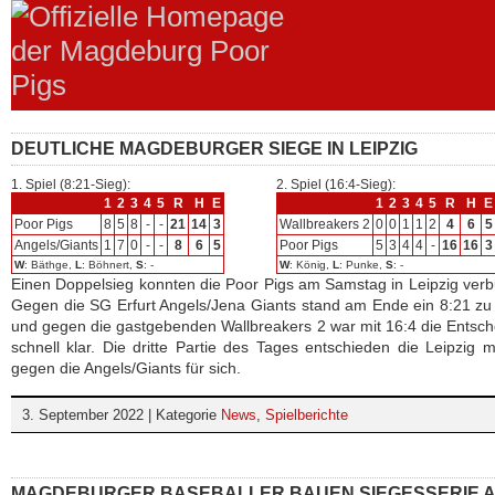
DEUTLICHE MAGDEBURGER SIEGE IN LEIPZIG
1. Spiel (8:21-Sieg):
2. Spiel (16:4-Sieg):
1
2
3
4
5
R
H
E
1
2
3
4
5
R
H
E
Poor Pigs
8
5
8
-
-
21
14
3
Wallbreakers 2
0
0
1
1
2
4
6
5
Angels/Giants
1
7
0
-
-
8
6
5
Poor Pigs
5
3
4
4
-
16
16
3
W
: Bäthge,
L
: Böhnert,
S
: -
W
: König,
L
: Punke,
S
: -
Einen Doppelsieg konnten die Poor Pigs am Samstag in Leipzig ver
Gegen die SG Erfurt Angels/Jena Giants stand am Ende ein 8:21 z
und gegen die gastgebenden Wallbreakers 2 war mit 16:4 die Entsc
schnell klar. Die dritte Partie des Tages entschieden die Leipzig m
gegen die Angels/Giants für sich.
3. September 2022 | Kategorie
News
,
Spielberichte
MAGDEBURGER BASEBALLER BAUEN SIEGESSERIE 