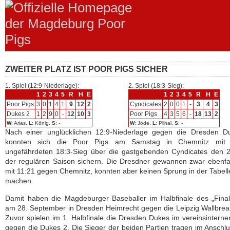
ZWEITER PLATZ IST POOR PIGS SICHER
1. Spiel (12:9-Niederlage):
2. Spiel (18:3-Sieg):
1
2
3
4
5
R
H
E
1
2
3
4
5
R
H
E
Poor Pigs
3
0
1
4
1
9
12
2
Cyndicates
2
0
0
1
-
3
4
3
Dukes 2
1
2
9
0
-
12
10
3
Poor Pigs
4
3
5
6
-
18
13
2
W
: Arias,
L
: König,
S
: -
W
: Jöde,
L
: Plihal,
S
: -
Nach einer unglücklichen 12:9-Niederlage gegen die Dresden D
konnten sich die Poor Pigs am Samstag in Chemnitz mit
ungefährdeten 18:3-Sieg über die gastgebenden Cyndicates den 2
der regulären Saison sichern. Die Dresdner gewannen zwar ebenfal
mit 11:21 gegen Chemnitz, konnten aber keinen Sprung in der Tabel
machen.
Damit haben die Magdeburger Baseballer im Halbfinale des „Fina
am 28. September in Dresden Heimrecht gegen die Leipzig Wallbrea
Zuvor spielen im 1. Halbfinale die Dresden Dukes im vereinsinterne
gegen die Dukes 2. Die Sieger der beiden Partien tragen im Anschl