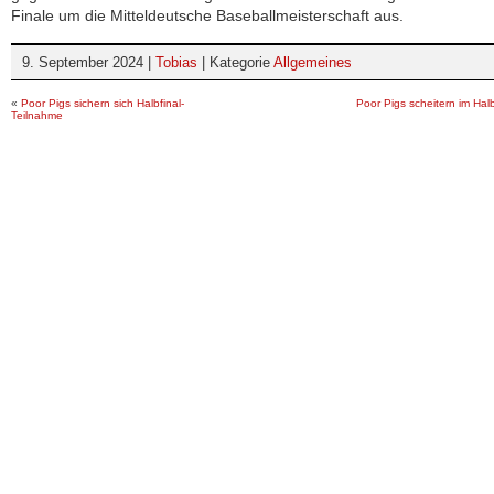
Finale um die Mitteldeutsche Baseballmeisterschaft aus.
9. September 2024 |
Tobias
| Kategorie
Allgemeines
«
Poor Pigs sichern sich Halbfinal-
Poor Pigs scheitern im Hal
Teilnahme