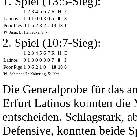
1. Spiel (13:5-Sieg):
1
2
3
4
5
6
7
R
H
E
Latinos
1
0
1
0
0
3
0
5
0
8
Poor Pigs
0
1
5
2
3
2
-
13
18
1
W
: Jahn,
L
: Heinecke,
S
: -
2. Spiel (10:7-Sieg):
1
2
3
4
5
6
7
R
H
E
Latinos
0
1
3
0
0
3
0
7
8
3
Poor Pigs
1
0
6
2
1
0
-
10
10
6
W
: Schrader,
L
: Kalmring,
S
: Jahn
Die Generalprobe für das a
Erfurt Latinos konnten die
entscheiden. Schlagstark, a
Defensive, konnten beide S