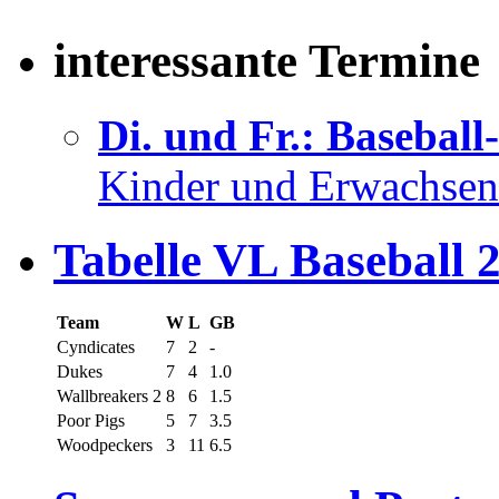
interessante Termine
Di. und Fr.: Baseball
Kinder und Erwachsen
Tabelle VL Baseball 
Team
W
L
GB
Cyndicates
7
2
-
Dukes
7
4
1.0
Wallbreakers 2
8
6
1.5
Poor Pigs
5
7
3.5
Woodpeckers
3
11
6.5