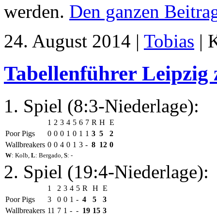
werden.
Den ganzen Beitrag
24. August 2014 |
Tobias
| 
Tabellenführer Leipzig 
1. Spiel (8:3-Niederlage):
1
2
3
4
5
6
7
R
H
E
Poor Pigs
0
0
0
1
0
1
1
3
5
2
Wallbreakers
0
0
4
0
1
3
-
8
12
0
W
: Kolb,
L
: Bergado,
S
: -
2. Spiel (19:4-Niederlage):
1
2
3
4
5
R
H
E
Poor Pigs
3
0
0
1
-
4
5
3
Wallbreakers
11
7
1
-
-
19
15
3