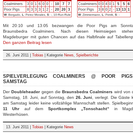
Coalminers
3
0
1
6
0
0
-
10
7
7
Coalminers
0
0
4
0
1
5
5
6
Poor Pigs
8
3
3
3
1
2
-
20
20
3
Poor Pigs
3
8
0
2
-
13
13
1
W
: Bergado,
L
: Perez Morales,
S
: -, 10-Run-Rule
W
: Zimmermann,
L
: Petrik,
S
: -
Mit 20:10 und 13:05 bezwangen die Poor Pigs am Sonnt
Braunsbedra Coalminers. Nach diesen Heimsiegen stehe
Magdeburger mit guten Chancen auf das Halbfinale auf Tabellenp
Den ganzen Beitrag lesen
26. Juni 2011 |
Tobias
| Kategorie
News
,
Spielberichte
SPIELVERLEGUNG COALMINERS @ POOR PIG
SAMSTAG
Der
Doubleheader
gegen die
Braunsbedra Coalminers
wird von 
Samstag, 18. Juni, auf Sonntag, den
26. Juni
, verlegt. Die Gäste
am Samstag leider keine vollzählige Mannschaft stellen. Spielbeginn
11 Uhr
auf dem
Sportkomplex „Tonschacht“
in Magde
Westerhüsen.
13. Juni 2011 |
Tobias
| Kategorie
News