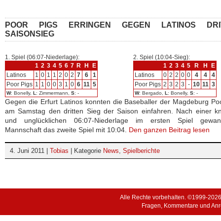
POOR PIGS ERRINGEN GEGEN LATINOS DRI
SAISONSIEG
1. Spiel (06:07-Niederlage):
2. Spiel (10:04-Sieg):
1
2
3
4
5
6
7
R
H
E
1
2
3
4
5
R
H
E
Latinos
1
0
1
1
2
0
2
7
6
1
Latinos
0
2
2
0
0
4
4
4
Poor Pigs
1
1
0
0
3
1
0
6
11
5
Poor Pigs
2
3
2
3
-
10
11
3
W
: Bonelly,
L
: Zimmermann,
S
: -
W
: Bergado,
L
: Bonelly,
S
: -
Gegen die Erfurt Latinos konnten die Baseballer der Magdeburg Po
am Samstag den dritten Sieg der Saison einfahren. Nach einer k
und unglücklichen 06:07-Niederlage im ersten Spiel gewa
Mannschaft das zweite Spiel mit 10:04.
Den ganzen Beitrag lesen
4. Juni 2011 |
Tobias
| Kategorie
News
,
Spielberichte
Alle Rechte vorbehalten. ©1999-202
Fragen, Kommentare und Anr