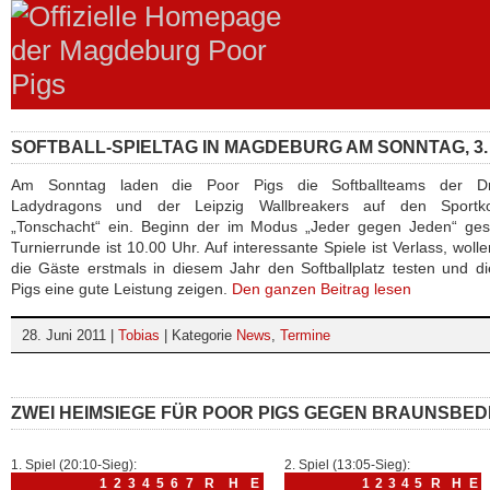
SOFTBALL-SPIELTAG IN MAGDEBURG AM SONNTAG, 3. 
Am Sonntag laden die Poor Pigs die Softballteams der D
Ladydragons und der Leipzig Wallbreakers auf den Sportk
„Tonschacht“ ein. Beginn der im Modus „Jeder gegen Jeden“ gesp
Turnierrunde ist 10.00 Uhr. Auf interessante Spiele ist Verlass, woll
die Gäste erstmals in diesem Jahr den Softballplatz testen und d
Pigs eine gute Leistung zeigen.
Den ganzen Beitrag lesen
28. Juni 2011 |
Tobias
| Kategorie
News
,
Termine
ZWEI HEIMSIEGE FÜR POOR PIGS GEGEN BRAUNSBE
1. Spiel (20:10-Sieg):
2. Spiel (13:05-Sieg):
1
2
3
4
5
6
7
R
H
E
1
2
3
4
5
R
H
E